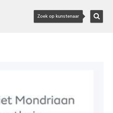
Zoeken
Zoek op kunstenaar