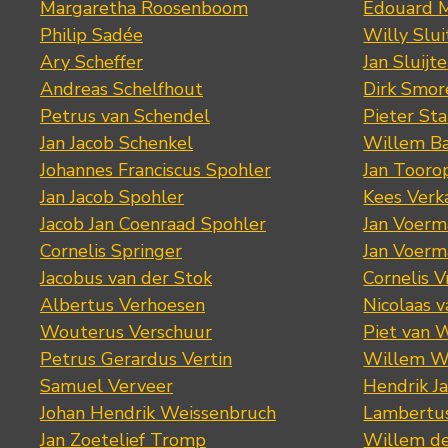
Margaretha Roosenboom
Edouard M
Philip Sadée
Willy Slui
Ary Scheffer
Jan Sluijte
Andreas Schelfhout
Dirk Smo
Petrus van Schendel
Pieter St
Jan Jacob Schenkel
Willem Ba
Johannes Franciscus Spohler
Jan Tooro
Jan Jacob Spohler
Kees Verk
Jacob Jan Coenraad Spohler
Jan Voerma
Cornelis Springer
Jan Voerma
Jacobus van der Stok
Cornelis 
Albertus Verhoesen
Nicolaas 
Wouterus Verschuur
Piet van 
Petrus Gerardus Vertin
Willem W
Samuel Verveer
Hendrik J
Johan Hendrik Weissenbruch
Lambertus
Jan Zoetelief Tromp
Willem d