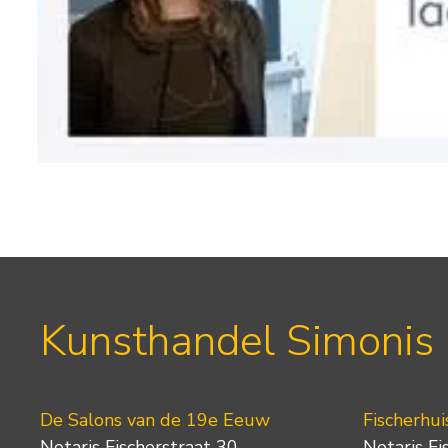
Kunsthandel Simonis
De Salons van de 19e Eeuw
Fischerhui
Notaris Fischerstraat 30
Notaris Fi