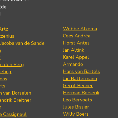
Ede
d
Wobbe Alkema
Artz
Cees Andréa
tzenius
Horst Antes
 Jacoba van de Sande
Jan Altink
n
Karel Appel
r
Armando
n den Berg
Hans von Bartels
eling
Jan Battermann
loos
Gerrit Benner
rts
Herman Berserik
m van Borselen
Leo Bervoets
ndrik Breitner
Jules Bissier
n
Willy Boers
re Cassigneul