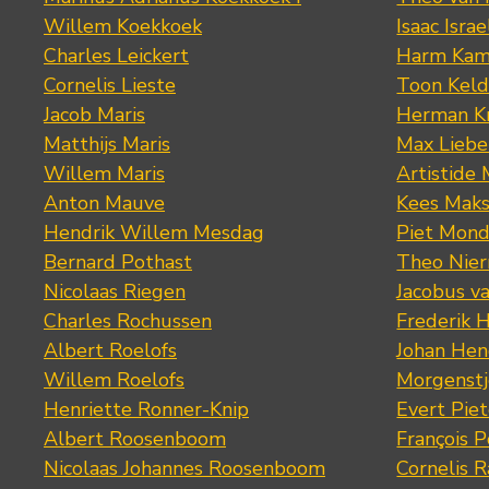
Willem Koekkoek
Isaac Israe
Charles Leickert
Harm Kam
Cornelis Lieste
Toon Keld
Jacob Maris
Herman K
Matthijs Maris
Max Lieb
Willem Maris
Artistide 
Anton Mauve
Kees Mak
Hendrik Willem Mesdag
Piet Mond
Bernard Pothast
Theo Nier
Nicolaas Riegen
Jacobus v
Charles Rochussen
Frederik 
Albert Roelofs
Johan Hen
Willem Roelofs
Morgenst
Henriette Ronner-Knip
Evert Piet
Albert Roosenboom
François 
Nicolaas Johannes Roosenboom
Cornelis 