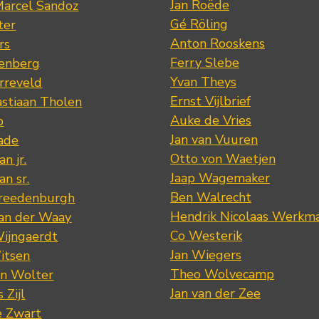
Jan Roëde
arcel Sandoz
Gé Röling
ter
Anton Rooskens
rs
Ferry Slebe
renberg
Yvan Theys
arreveld
Ernst Vijlbrief
stiaan Tholen
Auke de Vries
p
Jan van Vuuren
ade
Otto von Waetjen
n jr.
Jaap Wagemaker
n sr.
Ben Walrecht
Vreedenburgh
Hendrik Nicolaas Werkm
van der Waay
Co Westerik
Wijngaerdt
Jan Wiegers
itsen
Theo Wolvecamp
an Wolter
Jan van der Zee
 Zijl
e Zwart