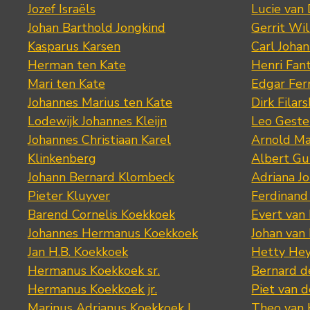
Jozef Israëls
Lucie van 
Johan Barthold Jongkind
Gerrit Wil
Kasparus Karsen
Carl Joha
Herman ten Kate
Henri Fan
Mari ten Kate
Edgar Fer
Johannes Marius ten Kate
Dirk Filars
Lodewijk Johannes Kleijn
Leo Geste
Johannes Christiaan Karel
Arnold Ma
Klinkenberg
Albert Gu
Johann Bernard Klombeck
Adriana J
Pieter Kluyver
Ferdinand
Barend Cornelis Koekkoek
Evert van
Johannes Hermanus Koekkoek
Johan van
Jan H.B. Koekkoek
Hetty Hey
Hermanus Koekkoek sr.
Bernard 
Hermanus Koekkoek jr.
Piet van 
Marinus Adrianus Koekkoek I
Theo van