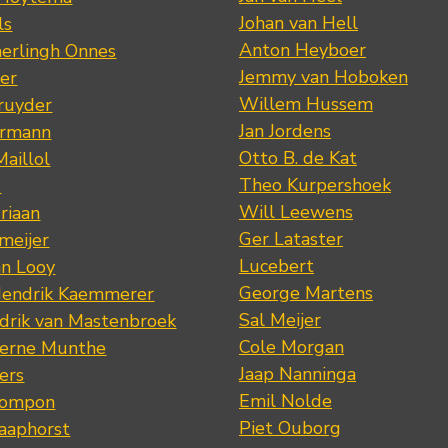
Johan van Hell
ls
Anton Heyboer
erlingh Onnes
Jemmy van Hoboken
er
Willem Hussem
ruyder
Jan Jordens
ermann
Otto B. de Kat
Maillol
Theo Kurpershoek
s
Will Leewens
riaan
Ger Lataster
meijer
Lucebert
an Looy
George Martens
Hendrik Kaemmerer
Sal Meijer
drik van Mastenbroek
Cole Morgan
jerne Munthe
Jaap Nanninga
ers
Emil Nolde
Pompon
Piet Ouborg
Raaphorst