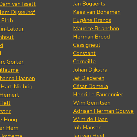
Jan Bogaerts
Dam van Isselt
Kees van Bohemen
lem Dijsselhof
Eugène Brands
n Eldh
Maurice Brianchon
tin-Latour
Herman Brood
nhout
Cassigneul
ki
Constant
l
Corneille
rc Gorter
Johan Dijkstra
illaume
Jef Diederen
ohanna Haanen
César Domela
 Hart Nibbrig
Henri Le Fauconnier
 Hemert
Wim Gerritsen
 Hell
Adriaan Herman Gouwe
ster
Wim de Haan
de Hoog
Job Hansen
der Hem
Jan van Heel
 Hoytema