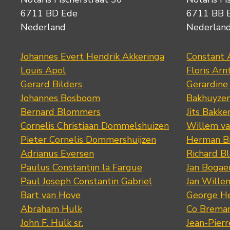
6711 BD Ede
6711 BB 
Nederland
Nederlan
Johannes Evert Hendrik Akkeringa
Constant 
Louis Apol
Floris Arn
Gerard Bilders
Gerardine
Johannes Bosboom
Bakhuyze
Bernard Blommers
Jits Bakke
Cornelis Christiaan Dommelshuizen
Willem va
Pieter Cornelis Dommershuijzen
Herman Bi
Adrianus Eversen
Richard B
Paulus Constantijn la Fargue
Jan Bogae
Paul Joseph Constantin Gabriel
Jan Wille
Bart van Hove
George He
Abraham Hulk
Co Brema
John F. Hulk sr.
Jean-Pier