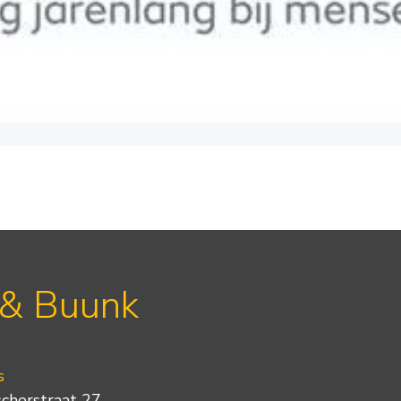
 & Buunk
s
scherstraat 27