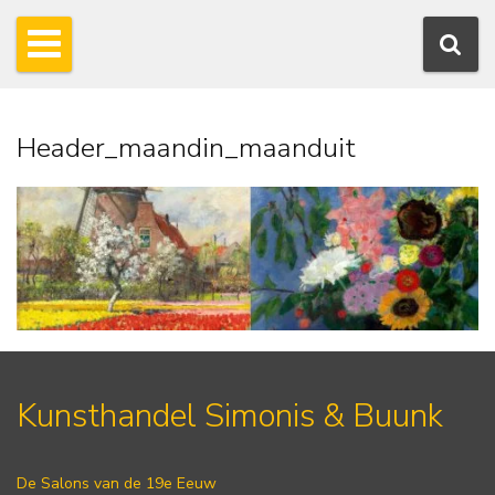
Header_maandin_maanduit
Kunsthandel Simonis & Buunk
De Salons van de 19e Eeuw