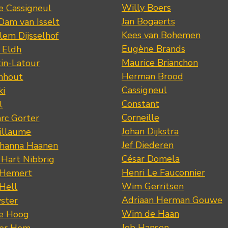
Willy Boers
re Cassigneul
Jan Bogaerts
Dam van Isselt
Kees van Bohemen
lem Dijsselhof
Eugène Brands
n Eldh
Maurice Brianchon
tin-Latour
Herman Brood
nhout
Cassigneul
ki
Constant
l
Corneille
rc Gorter
Johan Dijkstra
illaume
Jef Diederen
ohanna Haanen
César Domela
 Hart Nibbrig
Henri Le Fauconnier
 Hemert
Wim Gerritsen
 Hell
Adriaan Herman Gouwe
ster
Wim de Haan
de Hoog
Job Hansen