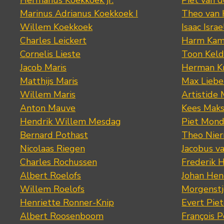
Hermanus Koekkoek jr.
Piet van 
Marinus Adrianus Koekkoek I
Theo van
Willem Koekkoek
Isaac Israe
Charles Leickert
Harm Kam
Cornelis Lieste
Toon Keld
Jacob Maris
Herman K
Matthijs Maris
Max Lieb
Willem Maris
Artistide 
Anton Mauve
Kees Mak
Hendrik Willem Mesdag
Piet Mond
Bernard Pothast
Theo Nier
Nicolaas Riegen
Jacobus v
Charles Rochussen
Frederik 
Albert Roelofs
Johan Hen
Willem Roelofs
Morgenst
Henriette Ronner-Knip
Evert Piet
Albert Roosenboom
François 