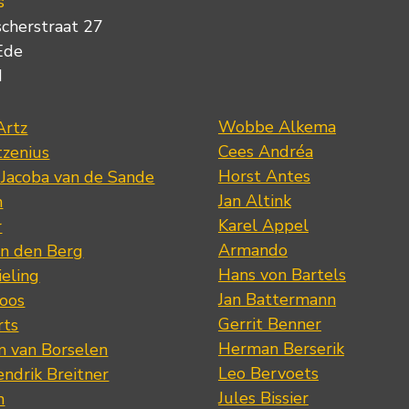
s
scherstraat 27
Ede
d
Wobbe Alkema
Artz
Cees Andréa
tzenius
Horst Antes
 Jacoba van de Sande
Jan Altink
n
Karel Appel
r
Armando
n den Berg
Hans von Bartels
eling
Jan Battermann
loos
Gerrit Benner
rts
Herman Berserik
m van Borselen
Leo Bervoets
ndrik Breitner
Jules Bissier
n