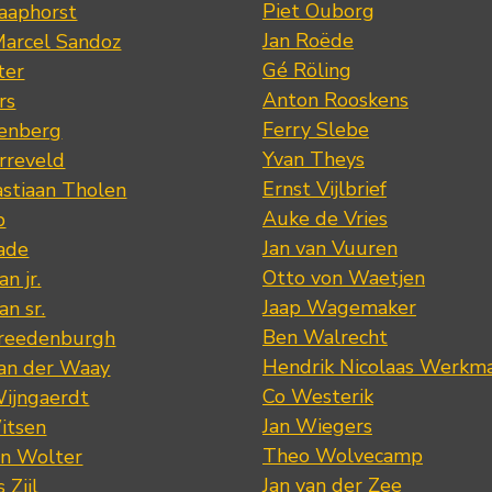
Piet Ouborg
Raaphorst
Jan Roëde
arcel Sandoz
Gé Röling
ter
Anton Rooskens
rs
Ferry Slebe
renberg
Yvan Theys
arreveld
Ernst Vijlbrief
stiaan Tholen
Auke de Vries
p
Jan van Vuuren
ade
Otto von Waetjen
n jr.
Jaap Wagemaker
n sr.
Ben Walrecht
Vreedenburgh
Hendrik Nicolaas Werkm
van der Waay
Co Westerik
Wijngaerdt
Jan Wiegers
itsen
Theo Wolvecamp
an Wolter
Jan van der Zee
 Zijl