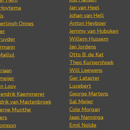
der Hem
Jan van Heel
 Hoytema
Johan van Hell
ls
Anton Heyboer
erlingh Onnes
Jemmy van Hoboken
er
Willem Hussem
ruyder
Jan Jordens
ermann
Otto B. de Kat
Maillol
Theo Kurpershoek
s
Will Leewens
riaan
Ger Lataster
meijer
Lucebert
an Looy
George Martens
Hendrik Kaemmerer
Sal Meijer
drik van Mastenbroek
Cole Morgan
jerne Munthe
Jaap Nanninga
ers
Emil Nolde
Pompon