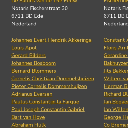
De Salons van de 19e Eeuw
Fischerhui
Notaris Fischerstraat 30
Notaris Fi
6711 BD Ede
6711 BB 
Nederland
Nederlan
Johannes Evert Hendrik Akkeringa
Constant 
Louis Apol
Floris Arn
Gerard Bilders
Gerardine
Johannes Bosboom
Bakhuyze
Bernard Blommers
Jits Bakke
Cornelis Christiaan Dommelshuizen
Willem va
Pieter Cornelis Dommershuijzen
Herman Bi
Adrianus Eversen
Richard B
Paulus Constantijn la Fargue
Jan Bogae
Paul Joseph Constantin Gabriel
Jan Wille
Bart van Hove
George He
Abraham Hulk
Co Brema