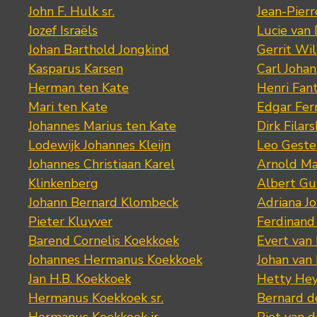
John F. Hulk sr.
Jean-Pier
Jozef Israëls
Lucie van 
Johan Barthold Jongkind
Gerrit Wil
Kasparus Karsen
Carl Joha
Herman ten Kate
Henri Fan
Mari ten Kate
Edgar Fer
Johannes Marius ten Kate
Dirk Filars
Lodewijk Johannes Kleijn
Leo Geste
Johannes Christiaan Karel
Arnold Ma
Klinkenberg
Albert Gu
Johann Bernard Klombeck
Adriana J
Pieter Kluyver
Ferdinand
Barend Cornelis Koekkoek
Evert van
Johannes Hermanus Koekkoek
Johan van
Jan H.B. Koekkoek
Hetty Hey
Hermanus Koekkoek sr.
Bernard 