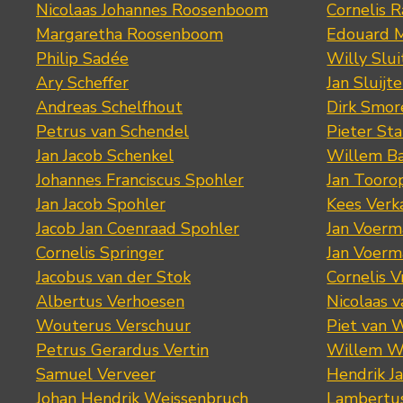
Nicolaas Johannes Roosenboom
Cornelis 
Margaretha Roosenboom
Edouard M
Philip Sadée
Willy Slui
Ary Scheffer
Jan Sluijte
Andreas Schelfhout
Dirk Smo
Petrus van Schendel
Pieter St
Jan Jacob Schenkel
Willem Ba
Johannes Franciscus Spohler
Jan Tooro
Jan Jacob Spohler
Kees Verk
Jacob Jan Coenraad Spohler
Jan Voerma
Cornelis Springer
Jan Voerma
Jacobus van der Stok
Cornelis 
Albertus Verhoesen
Nicolaas 
Wouterus Verschuur
Piet van 
Petrus Gerardus Vertin
Willem W
Samuel Verveer
Hendrik J
Johan Hendrik Weissenbruch
Lambertus