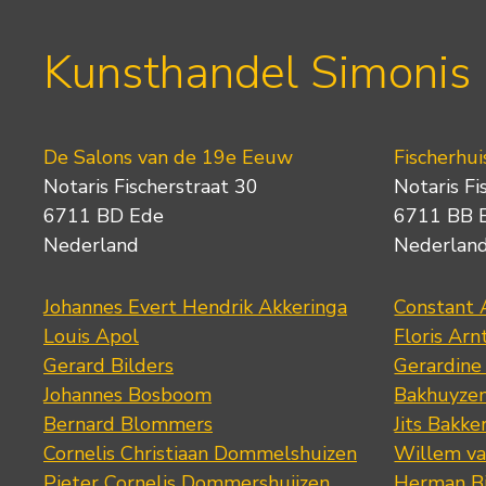
Kunsthandel Simonis
De Salons van de 19e Eeuw
Fischerhui
Notaris Fischerstraat 30
Notaris Fi
6711 BD Ede
6711 BB 
Nederland
Nederlan
Johannes Evert Hendrik Akkeringa
Constant 
Louis Apol
Floris Arn
Gerard Bilders
Gerardine
Johannes Bosboom
Bakhuyze
Bernard Blommers
Jits Bakke
Cornelis Christiaan Dommelshuizen
Willem va
Pieter Cornelis Dommershuijzen
Herman Bi