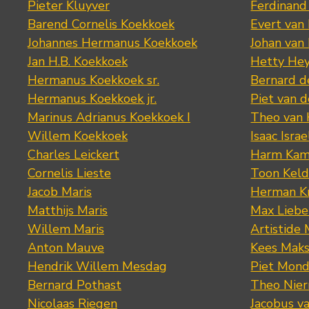
Pieter Kluyver
Ferdinand
Barend Cornelis Koekkoek
Evert van
Johannes Hermanus Koekkoek
Johan van
Jan H.B. Koekkoek
Hetty Hey
Hermanus Koekkoek sr.
Bernard 
Hermanus Koekkoek jr.
Piet van 
Marinus Adrianus Koekkoek I
Theo van
Willem Koekkoek
Isaac Israe
Charles Leickert
Harm Kam
Cornelis Lieste
Toon Keld
Jacob Maris
Herman K
Matthijs Maris
Max Lieb
Willem Maris
Artistide 
Anton Mauve
Kees Mak
Hendrik Willem Mesdag
Piet Mond
Bernard Pothast
Theo Nier
Nicolaas Riegen
Jacobus v