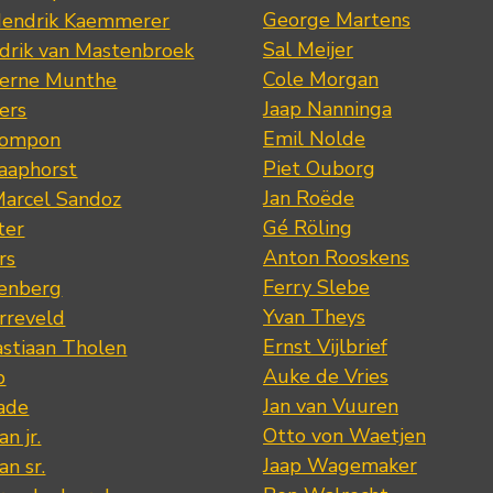
George Martens
Hendrik Kaemmerer
Sal Meijer
drik van Mastenbroek
Cole Morgan
jerne Munthe
Jaap Nanninga
ers
Emil Nolde
Pompon
Piet Ouborg
Raaphorst
Jan Roëde
arcel Sandoz
Gé Röling
ter
Anton Rooskens
rs
Ferry Slebe
renberg
Yvan Theys
arreveld
Ernst Vijlbrief
stiaan Tholen
Auke de Vries
p
Jan van Vuuren
ade
Otto von Waetjen
n jr.
Jaap Wagemaker
n sr.