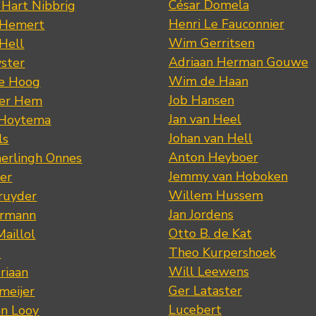
César Domela
 Hart Nibbrig
Henri Le Fauconnier
 Hemert
Wim Gerritsen
 Hell
Adriaan Herman Gouwe
ster
Wim de Haan
de Hoog
Job Hansen
der Hem
Jan van Heel
 Hoytema
Johan van Hell
ls
Anton Heyboer
erlingh Onnes
Jemmy van Hoboken
er
Willem Hussem
ruyder
Jan Jordens
ermann
Otto B. de Kat
Maillol
Theo Kurpershoek
s
Will Leewens
riaan
Ger Lataster
meijer
Lucebert
an Looy