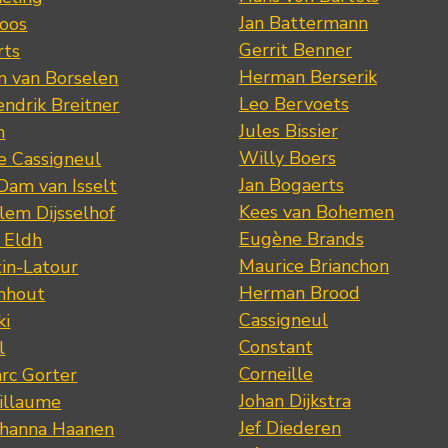
Jan Battermann
loos
Gerrit Benner
rts
Herman Berserik
m van Borselen
Leo Bervoets
ndrik Breitner
Jules Bissier
n
Willy Boers
re Cassigneul
Jan Bogaerts
Dam van Isselt
Kees van Bohemen
lem Dijsselhof
Eugène Brands
n Eldh
Maurice Brianchon
tin-Latour
Herman Brood
nhout
Cassigneul
ki
Constant
l
Corneille
rc Gorter
Johan Dijkstra
illaume
Jef Diederen
ohanna Haanen