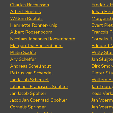
Charles Rochussen
Frederik 
Albert Roelofs
Johan Hen
Willem Roelofs
Morgenst
Henriette Ronner-Knip
Evert Piet
Albert Roosenboom
François 
Nicolaas Johannes Roosenboom
Cornelis 
Margaretha Roosenboom
Edouard M
Philip Sadée
Willy Slui
Ary Scheffer
Jan Sluijte
Andreas Schelfhout
Dirk Smo
Petrus van Schendel
Pieter St
Jan Jacob Schenkel
Willem Ba
Johannes Franciscus Spohler
Jan Tooro
Jan Jacob Spohler
Kees Verk
Jacob Jan Coenraad Spohler
Jan Voerma
Cornelis Springer
Jan Voerma