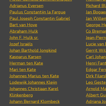
Adrianus Eversen
Richard B
Paulus Constantijn la Fargue
Jan Bogae
Paul Joseph Constantin Gabriel
Jan Wille
Bart van Hove
George He
Abraham Hulk
Co Brema
John F. Hulk sr.
Jean-Pier
Jozef Israëls
Lucie van 
Johan Barthold Jongkind
Gerrit Wil
Kasparus Karsen
Carl Joha
Herman ten Kate
Henri Fan
Mari ten Kate
Edgar Fer
Johannes Marius ten Kate
Dirk Filars
Lodewijk Johannes Kleijn
Leo Geste
Johannes Christiaan Karel
Arnold Ma
Klinkenberg
Albert Gu
Johann Bernard Klombeck
Adriana J