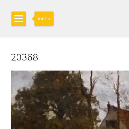
menu
20368