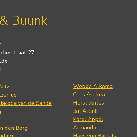
 & Buunk
s
scherstraat 27
Ede
d
Wobbe Alkema
Artz
Cees Andréa
tzenius
Horst Antes
 Jacoba van de Sande
Jan Altink
n
Karel Appel
r
Armando
n den Berg
Hans von Bartels
eling