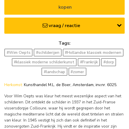
kopen
vraag / reactie
Tags:
#Wim Oepts
#schilderijen
#Hollandse klassiek modernen
#klassiek moderne schilderkunst
#Frankrijk
#dorp
#landschap
#zomer
Herkomst:
Kunsthandel M.L. de Boer, Amsterdam, inv.nr. 6025.
Voor Wim Oepts was kleur het meest wezenlijke aspect van het
schilderen. Dit ontdekt de schilder in 1937 in het Zuid-Franse
vissersdorpje Collioure, waar hij wordt gegrepen door het
magische mediterrane licht dat de wereld doet tintelen en stralen
van kleur. In 1945 vestigt hij zich dan ook definitief in het
zonovergoten Zuid-Frankrijk. Hij vindt er de inspiratie voor zijn