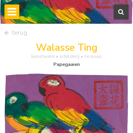
terug
Walasse Ting
kunstwerk •
schilderij
• te koop
Papegaaien