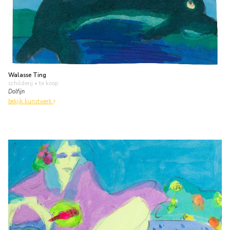
Walasse Ting
schilderij
• te koop
Dolfijn
bekijk kunstwerk