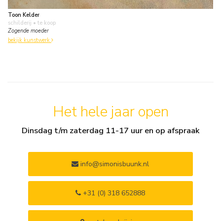
Toon Kelder
schilderij
• te koop
Zogende moeder
bekijk kunstwerk
Het hele jaar open
Dinsdag t/m zaterdag 11-17 uur en op afspraak
info@simonisbuunk.nl
+31 (0) 318 652888