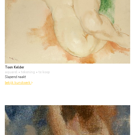
Toon Kelder
aquarel • tekening
• te koop
Slapend naakt
bekijk kunstwerk