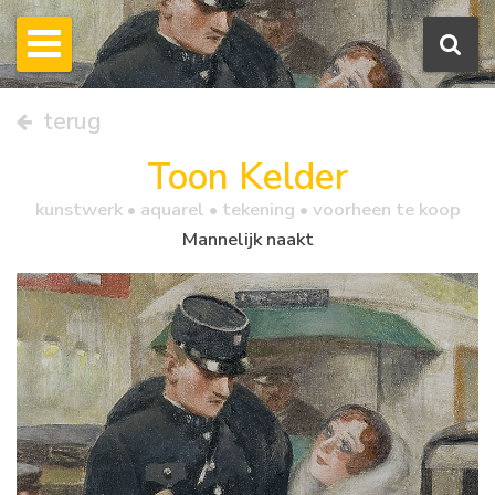
terug
Toon Kelder
kunstwerk •
aquarel
• tekening • voorheen te koop
Mannelijk naakt