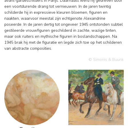
avant-gardeschilders in Parijs. Daarnaast werd hij gedreven door
een voortdurende drang tot vernieuwen. In de jaren twintig
schilderde hij in expressieve kleuren bloemen, figuren en
naakten, waarvoor meestal zijn echtgenote Alexandrine
poseerde. In de jaren dertig tot ongeveer 1945 ontstonden subtiel
gestileerde vrouwfiguren geschilderd in zachte, wazige tinten,
maar ook ruiters en mythische figuren in boslandschappen. Na
1945 brak hij met de figuratie en legde zich toe op het schilderen
van abstracte composities.
© Simonis & Buunk