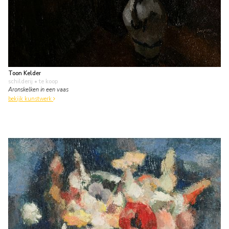
Toon Kelder
schilderij
• te koop
Aronskelken in een vaas
bekijk kunstwerk