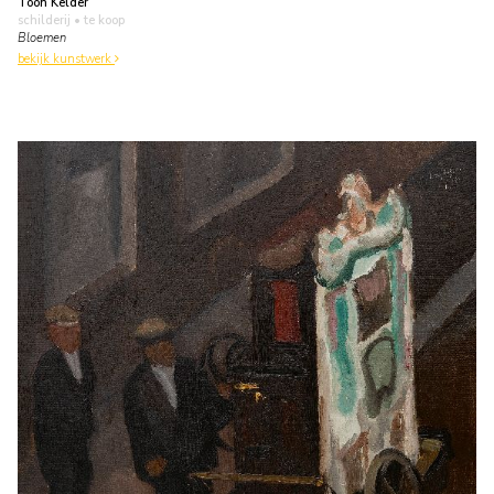
Toon Kelder
schilderij
• te koop
Bloemen
bekijk kunstwerk