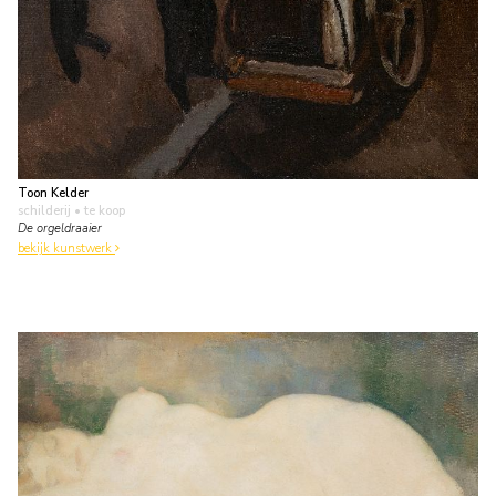
Toon Kelder
schilderij
• te koop
De orgeldraaier
bekijk kunstwerk