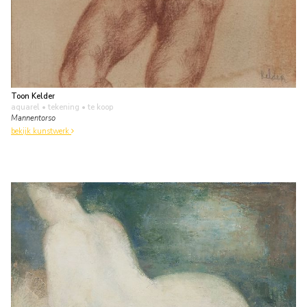
Toon Kelder
aquarel • tekening
• te koop
Mannentorso
bekijk kunstwerk