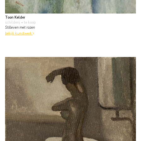
Toon Kelder
schilderij
• te koop
Stilleven met rozen
bekijk kunstwerk