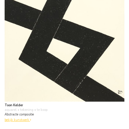
Toon Kelder
aquarel • tekening
• te koop
Abstracte compositie
bekijk kunstwerk