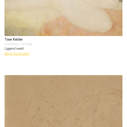
Toon Kelder
schilderij
• te koop
Liggend naakt
bekijk kunstwerk