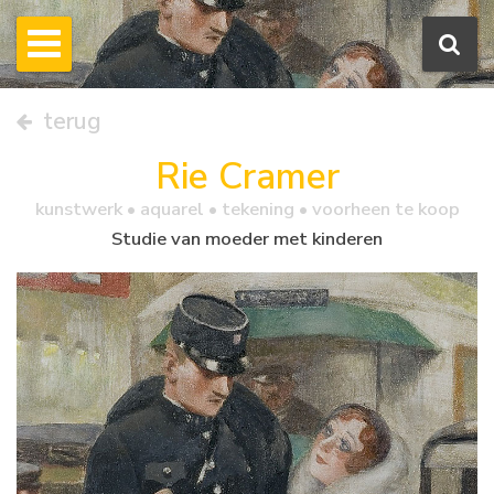
terug
Rie Cramer
kunstwerk •
aquarel
• tekening • voorheen te koop
Studie van moeder met kinderen