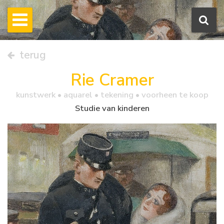
terug
Rie Cramer
kunstwerk •
aquarel
• tekening • voorheen te koop
Studie van kinderen