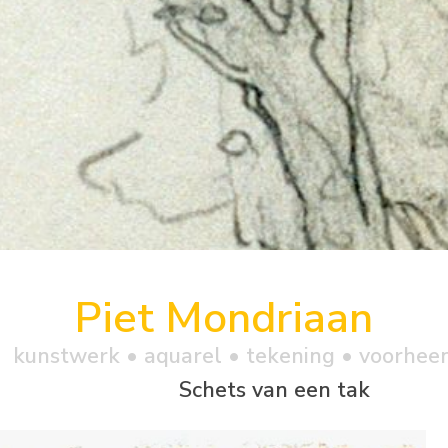
Piet Mondriaan
kunstwerk •
aquarel
• tekening • voorhee
Schets van een tak