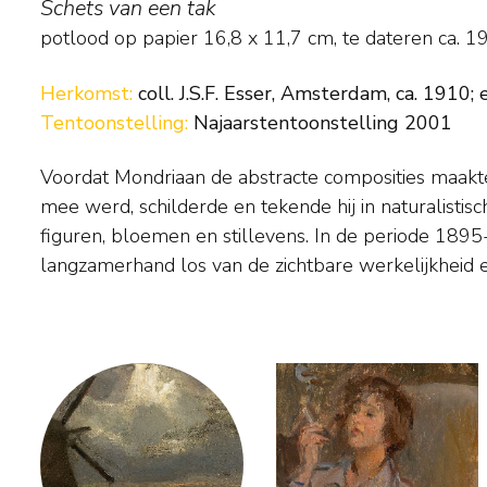
Schets van een tak
potlood op papier
16,8
x
11,7
cm,
te dateren ca. 1
Herkomst:
coll. J.S.F. Esser, Amsterdam, ca. 1910;
Tentoonstelling:
Najaarstentoonstelling 2001
Voordat Mondriaan de abstracte composities maakt
hij kleuren, beeldopbouw en vereenvoudiging va
mee werd, schilderde en tekende hij in naturalistis
uiteindelijk toe zou leiden dat hij de natuur in a
figuren, bloemen en stillevens. In de periode 1895
verticale lijnen en vlakken in primaire kleuren 
langzamerhand los van de zichtbare werkelijkheid