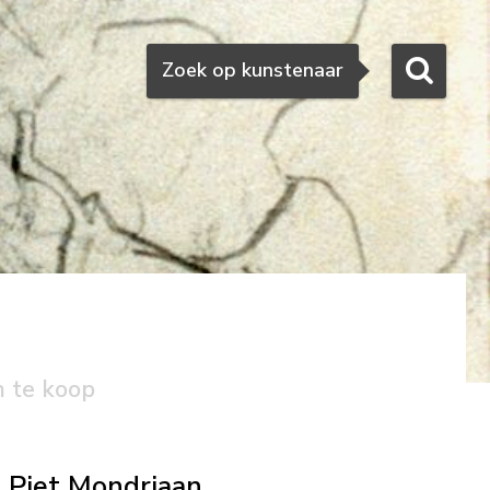
Zoeken
Zoek op kunstenaar
n te koop
Piet Mondriaan