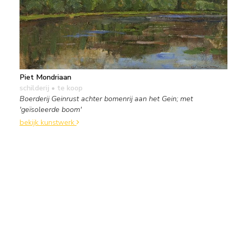
Piet Mondriaan
schilderij
• te koop
Boerderij Geinrust achter bomenrij aan het Gein; met
'geïsoleerde boom'
bekijk kunstwerk