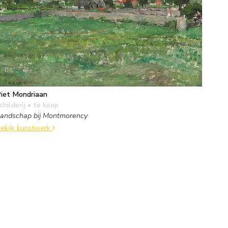
iet Mondriaan
childerij
• te koop
andschap bij Montmorency
ekijk kunstwerk