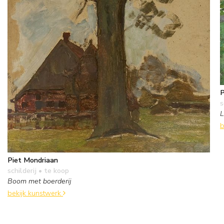
P
s
L
b
Piet Mondriaan
schilderij
• te koop
Boom met boerderij
bekijk kunstwerk