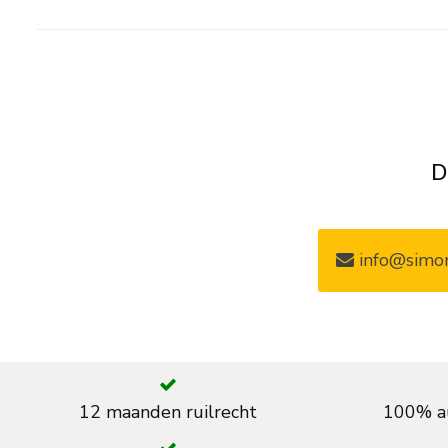
D
info@simon
12 maanden ruilrecht
100% au