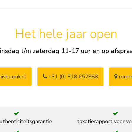
Het hele jaar open
insdag t/m zaterdag 11-17 uur en op afspra
isbuunk.nl
+31 (0) 318 652888
route
thenticiteitsgarantie
taxatierapport voor ve