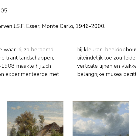
905
 erven J.S.F. Esser, Monte Carlo, 1946-2000.
e waar hij zo beroemd
n vormen, hetgeen er
che trant landschappen,
bstracte horizontale en
-1908 maakte hij zich
weergaf. Musea: alle
 en experimenteerde met
belangrijke musea bezi