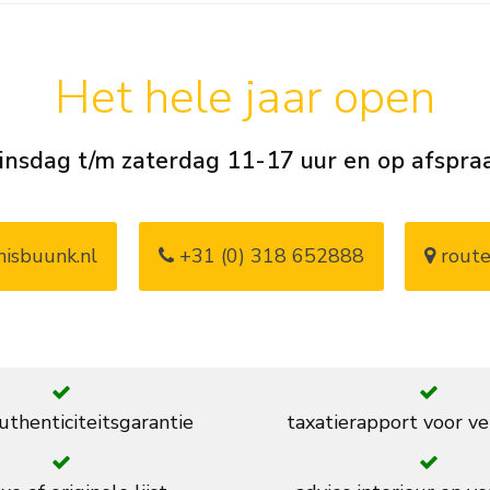
Het hele jaar open
insdag t/m zaterdag 11-17 uur en op afspra
isbuunk.nl
+31 (0) 318 652888
route
thenticiteitsgarantie
taxatierapport voor ve