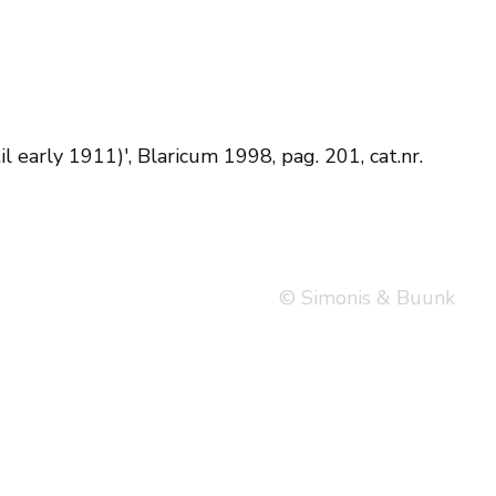
l early 1911)', Blaricum 1998, pag. 201, cat.nr.
© Simonis & Buunk