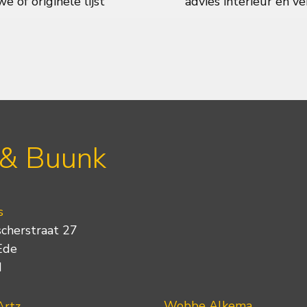
e of originele lijst
advies interieur en ve
 & Buunk
s
scherstraat 27
Ede
d
Wobbe Alkema
Artz