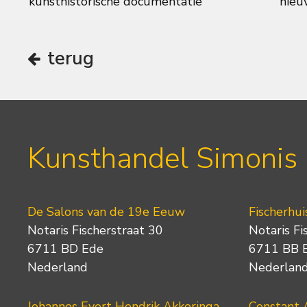
kunsthistorische documentatie
nieuw
terug
Kunsthandel Simonis
De Salons van de 19e Eeuw
Fischerhui
Notaris Fischerstraat 30
Notaris Fi
6711 BD Ede
6711 BB 
Nederland
Nederlan
Johannes Evert Hendrik Akkeringa
Constant 