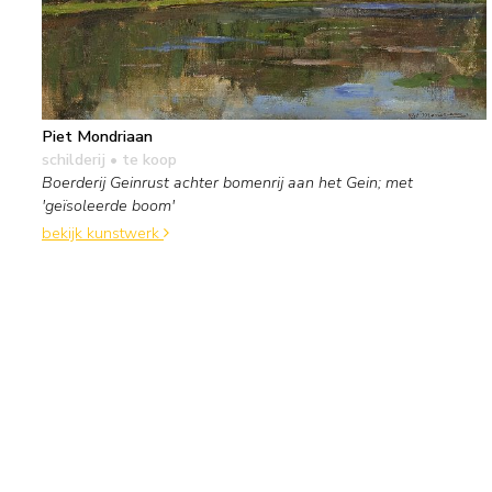
Piet Mondriaan
schilderij
• te koop
Boerderij Geinrust achter bomenrij aan het Gein; met
'geïsoleerde boom'
bekijk kunstwerk