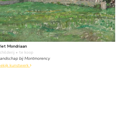
iet Mondriaan
childerij
• te koop
andschap bij Montmorency
ekijk kunstwerk