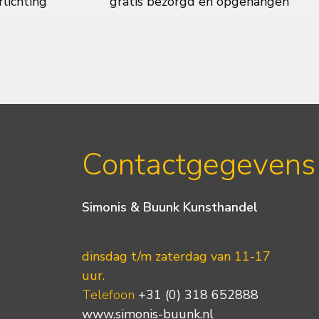
rlichting
gratis bezorgd en opgehangen
Contactgegevens
Simonis & Buunk Kunsthandel
dinsdag t/m zaterdag van 11-17
uur.
Telefoon
+31 (0) 318 652888
www.simonis-buunk.nl