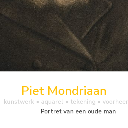
Piet Mondriaan
kunstwerk •
aquarel
• tekening • voorhee
Portret van een oude man