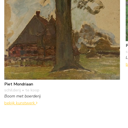
P
s
L
b
Piet Mondriaan
schilderij
• te koop
Boom met boerderij
bekijk kunstwerk