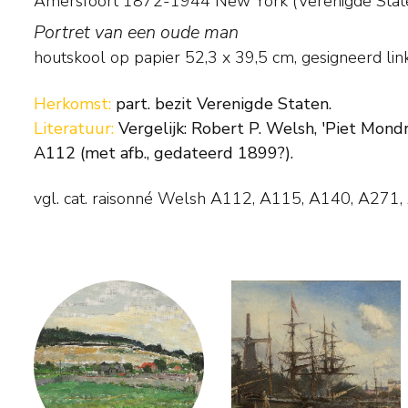
Amersfoort 1872-1944 New York (Verenigde Stat
Portret van een oude man
houtskool op papier
52,3
x
39,5
cm, gesigneerd lin
Herkomst:
part. bezit Verenigde Staten.
Literatuur:
Vergelijk: Robert P. Welsh, 'Piet Mondr
A112 (met afb., gedateerd 1899?).
vgl. cat. raisonné Welsh A112, A115, A140, A271