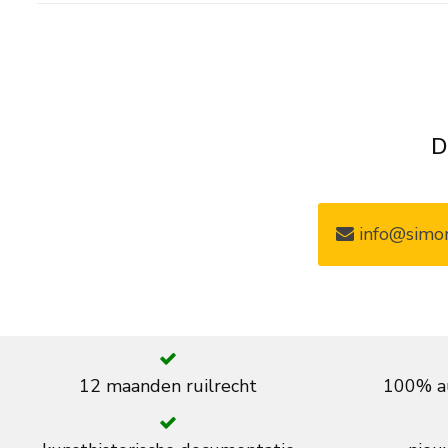
D
info@simon
12 maanden ruilrecht
100% au