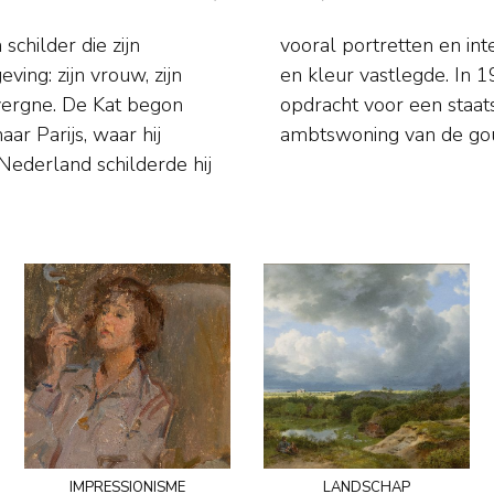
schilder die zijn
uk van sfeer, licht
ing: zijn vrouw, zijn
tist erkenning met de
Auvergne. De Kat begon
iana, bestemd voor de
ar Parijs, waar hij
ambtswoning van de gou
Nederland schilderde hij
impressionisme
landschap