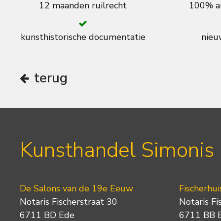
12 maanden ruilrecht
100% au
kunsthistorische documentatie
nieuw
terug
Kunsthandel Simonis
De Salons van de 19e Eeuw
Fischerhui
Notaris Fischerstraat 30
Notaris Fi
6711 BD Ede
6711 BB 