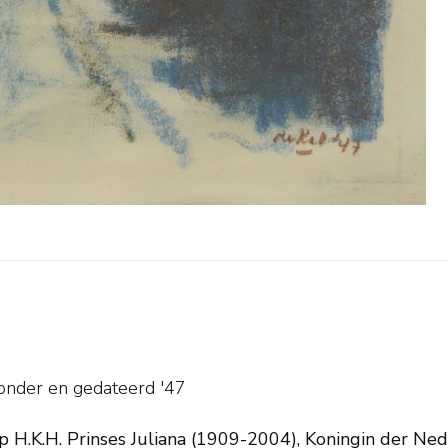
sonder en
gedateerd '47
ap H.K.H. Prinses Juliana (1909-2004), Koningin der N