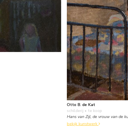
Otto B. de Kat
schilderij
• te koop
Hans van Zijl, de vrouw van de k
bekijk kunstwerk