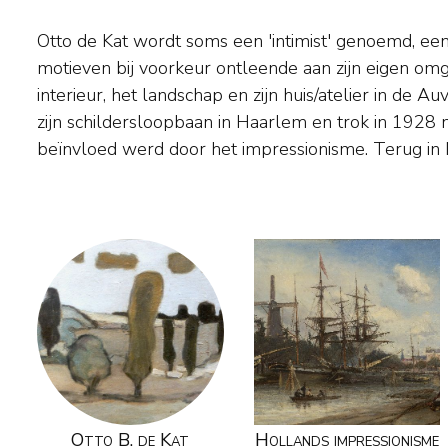
Otto de Kat wordt soms een 'intimist' genoemd, een 
vooral portretten en interieurs waarin hij zijn eerste indr
motieven bij voorkeur ontleende aan zijn eigen omgev
en kleur vastlegde. In 1950 kreeg hij als portret
interieur, het landschap en zijn huis/atelier in de 
opdracht voor een staatsieportret van koningin Jul
zijn schildersloopbaan in Haarlem en trok in 1928 na
beïnvloed werd door het impressionisme. Terug in 
Otto B. de Kat
Hollands impressionisme