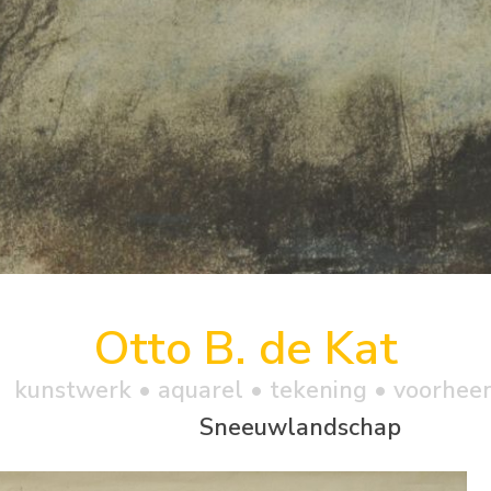
Otto B. de Kat
kunstwerk •
aquarel
• tekening • voorhee
Sneeuwlandschap