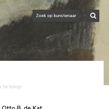
Zoeken
Zoek op kunstenaar
n te koop
Otto B. de Kat