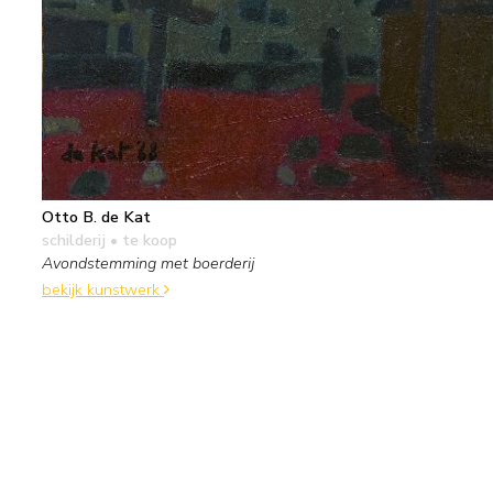
Otto B. de Kat
schilderij
• te koop
Avondstemming met boerderij
bekijk kunstwerk