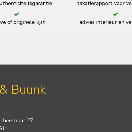
thenticiteitsgarantie
taxatierapport voor ve
e of originele lijst
advies interieur en ve
 & Buunk
s
scherstraat 27
Ede