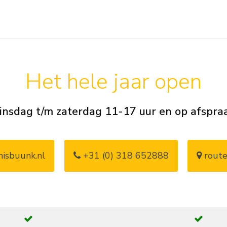
Het hele jaar open
insdag t/m zaterdag 11-17 uur en op afspra
isbuunk.nl
+31 (0) 318 652888
route