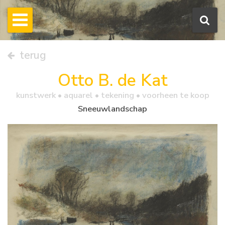
terug
Otto B. de Kat
kunstwerk •
aquarel
• tekening • voorheen te koop
Sneeuwlandschap