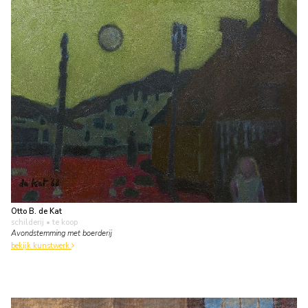
Otto B. de Kat
schilderij
• te koop
Avondstemming met boerderij
bekijk kunstwerk