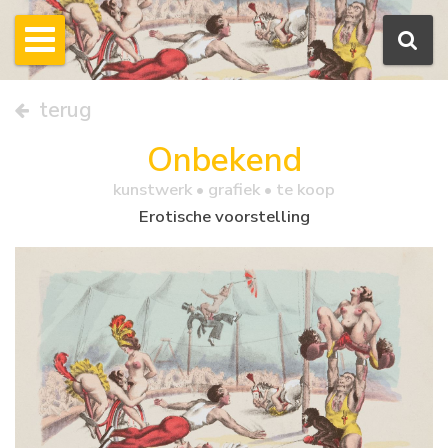
terug
Onbekend
kunstwerk •
grafiek
• te koop
Erotische voorstelling