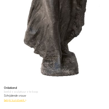
Onbekend
beeld • sculptuur
• te koop
Schrijdende vrouw
bekijk kunstwerk