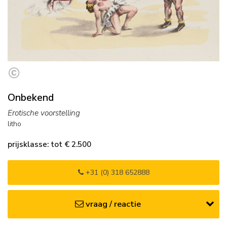
Onbekend
Erotische voorstelling
litho
prijsklasse: tot € 2.500
+31 (0) 318 652888
vraag / reactie