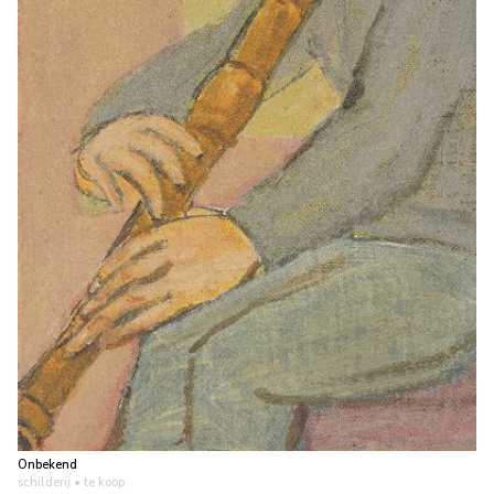
Onbekend
schilderij
• te koop