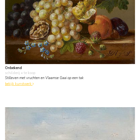
Onbekend
schilderij
• te koop
Stilleven met vruchten en Vlaamse Gaai op een tak
bekijk kunstwerk