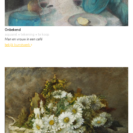
Onbekend
aquarel • tekening
• te koop
Man en vrouw in een café
bekijk kunstwerk