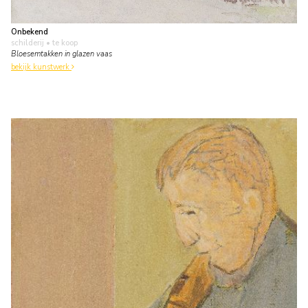
Onbekend
schilderij
• te koop
Bloesemtakken in glazen vaas
bekijk kunstwerk