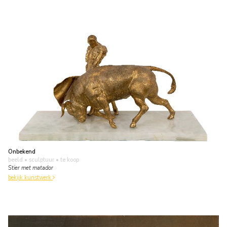
Onbekend
beeld • sculptuur
• te koop
Stier met matador
bekijk kunstwerk