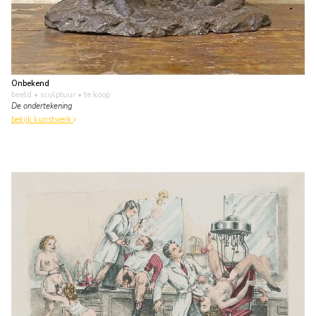
Onbekend
beeld • sculptuur
• te koop
De ondertekening
bekijk kunstwerk