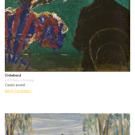
Onbekend
schilderij
• te koop
Casino avond
bekijk kunstwerk