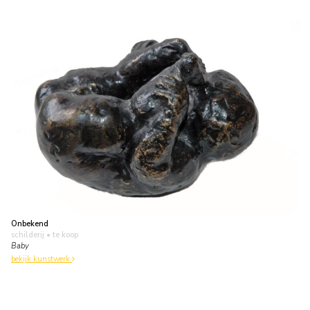
Onbekend
schilderij
• te koop
Baby
bekijk kunstwerk