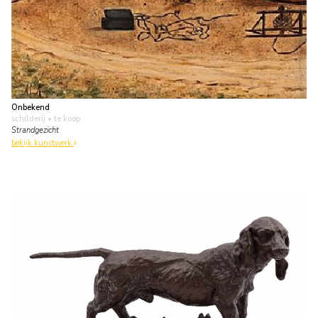
Onbekend
schilderij
• te koop
Strandgezicht
bekijk kunstwerk