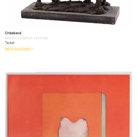
Onbekend
beeld • sculptuur
• te koop
Teckel
bekijk kunstwerk