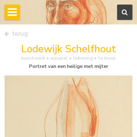
terug
Lodewijk Schelfhout
kunstwerk •
aquarel
• tekening • te koop
Portret van een heilige met mijter