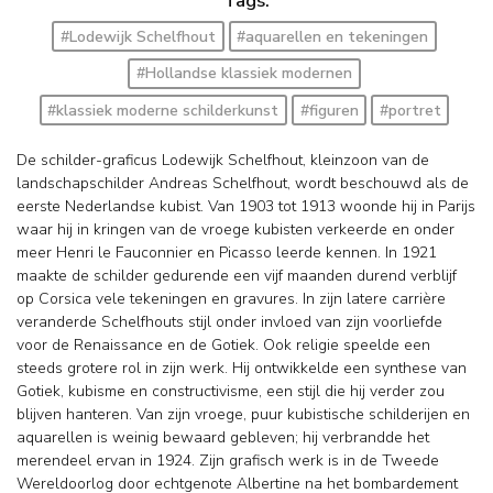
Tags:
#Lodewijk Schelfhout
#aquarellen en tekeningen
#Hollandse klassiek modernen
#klassiek moderne schilderkunst
#figuren
#portret
De schilder-graficus Lodewijk Schelfhout, kleinzoon van de
landschapschilder Andreas Schelfhout, wordt beschouwd als de
eerste Nederlandse kubist. Van 1903 tot 1913 woonde hij in Parijs
waar hij in kringen van de vroege kubisten verkeerde en onder
meer Henri le Fauconnier en Picasso leerde kennen. In 1921
maakte de schilder gedurende een vijf maanden durend verblijf
op Corsica vele tekeningen en gravures. In zijn latere carrière
veranderde Schelfhouts stijl onder invloed van zijn voorliefde
voor de Renaissance en de Gotiek. Ook religie speelde een
steeds grotere rol in zijn werk. Hij ontwikkelde een synthese van
Gotiek, kubisme en constructivisme, een stijl die hij verder zou
blijven hanteren. Van zijn vroege, puur kubistische schilderijen en
aquarellen is weinig bewaard gebleven; hij verbrandde het
merendeel ervan in 1924. Zijn grafisch werk is in de Tweede
Wereldoorlog door echtgenote Albertine na het bombardement