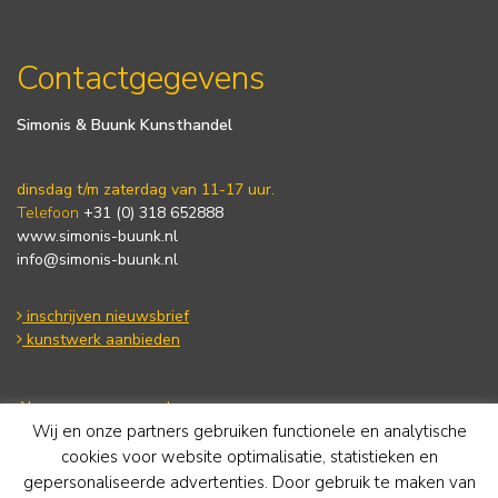
Contactgegevens
Simonis & Buunk Kunsthandel
dinsdag t/m zaterdag van 11-17 uur.
Telefoon
+31 (0) 318 652888
www.simonis-buunk.nl
info@simonis-buunk.nl
inschrijven nieuwsbrief
kunstwerk aanbieden
Algemene voorwaarden
Wij en onze partners gebruiken functionele en analytische
Privacy statement
Cookie Policy
cookies voor website optimalisatie, statistieken en
Disclaimer
gepersonaliseerde advertenties. Door gebruik te maken van