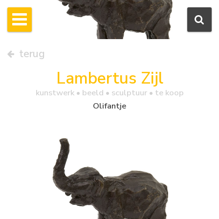
terug
Lambertus Zijl
kunstwerk •
beeld
• sculptuur • te koop
Olifantje