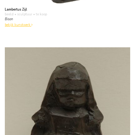
Lambertus Zijl
beeld • sculptuur
• te koop
Bison
bekijk kunstwerk