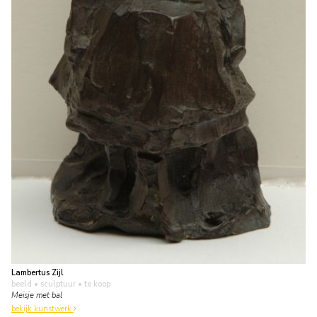
Lambertus Zijl
beeld • sculptuur
• te koop
Meisje met bal
bekijk kunstwerk