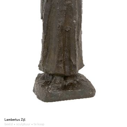
Lambertus Zijl
beeld • sculptuur
• te koop