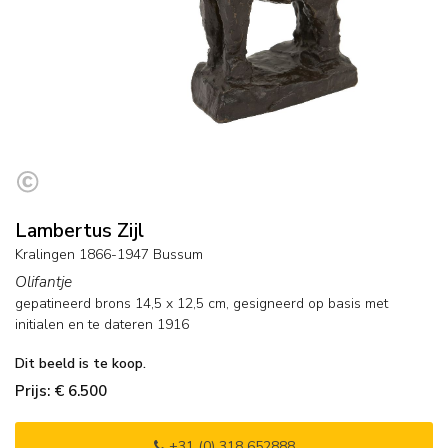
Lambertus Zijl
Kralingen 1866-1947 Bussum
Olifantje
gepatineerd brons
14,5
x
12,5
cm, gesigneerd op basis met
initialen en
te dateren 1916
Dit beeld is te koop.
Prijs: € 6.500
+31 (0) 318 652888