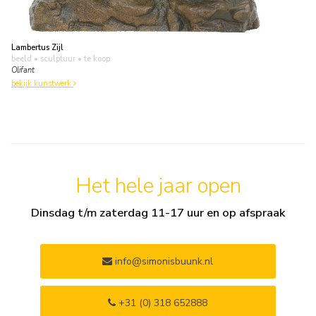
Lambertus Zijl
beeld • sculptuur
• te koop
Olifant
bekijk kunstwerk
Het hele jaar open
Dinsdag t/m zaterdag 11-17 uur en op afspraak
info@simonisbuunk.nl
+31 (0) 318 652888