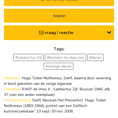
kopen
vraag / reactie
Tags:
#Lambertus Zijl
#beelden en objecten
#dieren
#overige dieren
Herkomst:
Hugo Tutein Nolthenius, Delft, daarna door vererving
in bezit gekomen van de vorige eigenaar.
Literatuur:
R.W.P. de Vries Jr., 'Lambertus Zijl', Bussum 1946, afb.
37 (van een ander exemplaar).
Tentoonstelling:
Delft, Museum Het Prinsenhof, 'Hugo Tutein
Nolthenius (1863-1944), portret van een Delftsch
kunstverzamelaar', 13 sept.-30 nov. 2008.