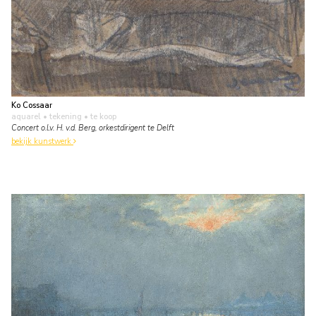
Ko Cossaar
aquarel • tekening
• te koop
Concert o.l.v. H. v.d. Berg, orkestdirigent te Delft
bekijk kunstwerk