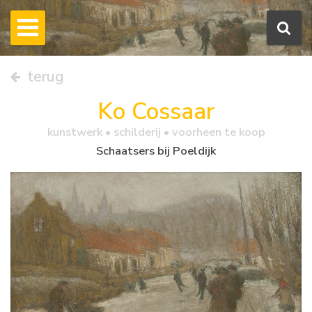
terug
Ko Cossaar
kunstwerk •
schilderij
• voorheen te koop
Schaatsers bij Poeldijk