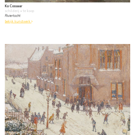
Ko Cossaar
schilderij
• te koop
Riviertocht
bekijk kunstwerk