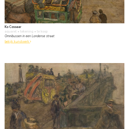
Ko Cossaar
aquarel • tekening
• te koop
Omnibussen in een Londense straat
bekijk kunstwerk