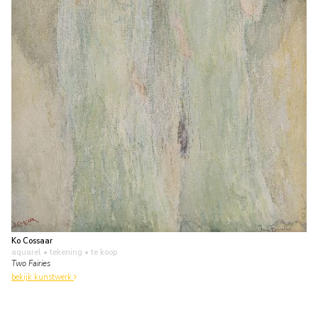
Ko Cossaar
aquarel • tekening
• te koop
Two Fairies
bekijk kunstwerk