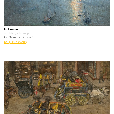
Ko Cossaar
schilderij
• te koop
De Thames in de nevel
bekijk kunstwerk