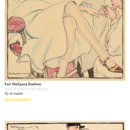
Karl Wolfgang Boehmer
aquarel • tekening
• te koop
Bij de kapper
bekijk kunstwerk