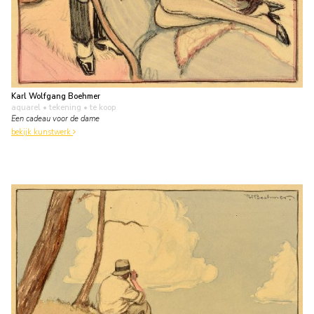
Karl Wolfgang Boehmer
aquarel • tekening
• te koop
Een cadeau voor de dame
bekijk kunstwerk