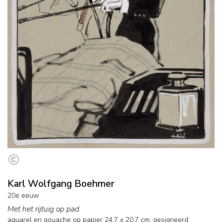
Karl Wolfgang Boehmer
20e eeuw
Met het rijtuig op pad
aquarel en gouache op papier
24,7
x
20,7
cm, gesigneerd