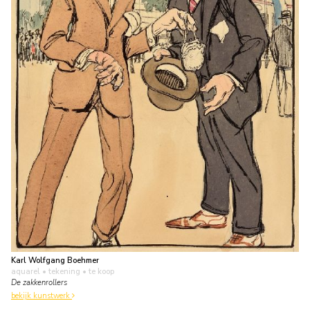
Karl Wolfgang Boehmer
aquarel • tekening
• te koop
De zakkenrollers
bekijk kunstwerk