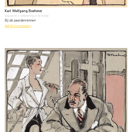
Karl Wolfgang Boehmer
aquarel • tekening
• te koop
Bij de paardenrennen
bekijk kunstwerk