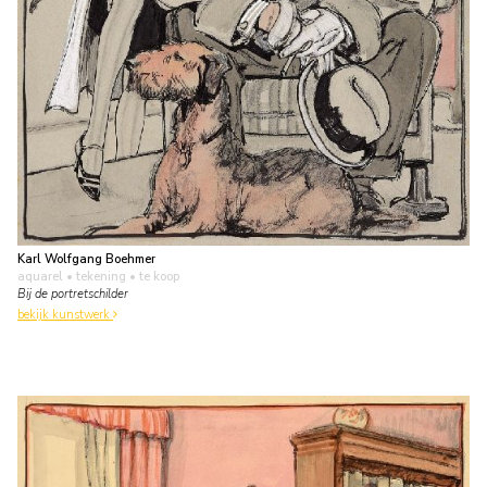
Karl Wolfgang Boehmer
aquarel • tekening
• te koop
Bij de portretschilder
bekijk kunstwerk