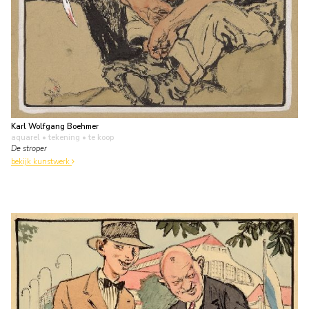
Karl Wolfgang Boehmer
aquarel • tekening
• te koop
De stroper
bekijk kunstwerk