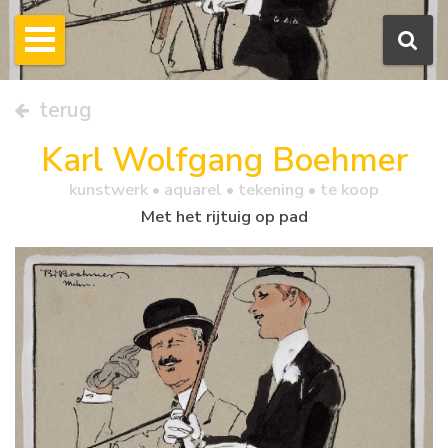
terug
Karl Wolfgang Boehmer
kunstwerk •
aquarel
• tekening • te koop
Met het rijtuig op pad