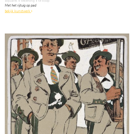
aquarel • tekening
• te koop
Met het rijtuig op pad
bekijk kunstwerk