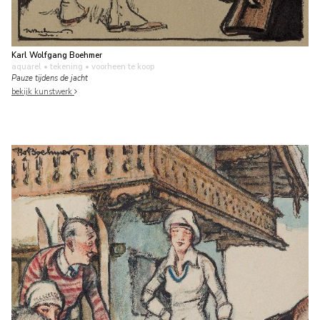
Karl Wolfgang Boehmer
aquarel • tekening
• voorheen te koop
Pauze tijdens de jacht
bekijk kunstwerk