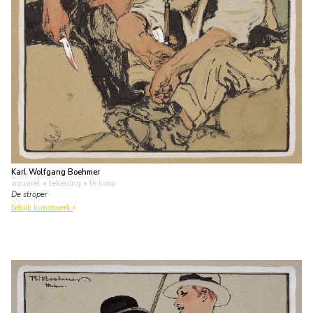
Karl Wolfgang Boehmer
aquarel • tekening
• te koop
De stroper
bekijk kunstwerk