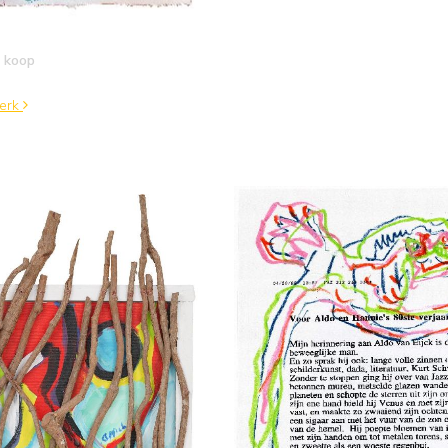
 koop
werk