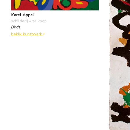
Karel Appel
schilderij
• te koop
Birds
bekijk kunstwerk