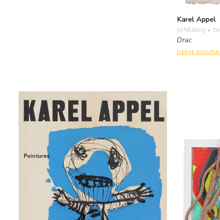
Karel Appel
schilderij
• te
Drac
bekijk kunst