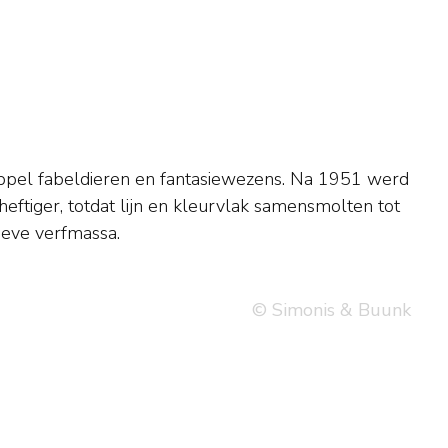
ieve verfmassa.
© Simonis & Buunk