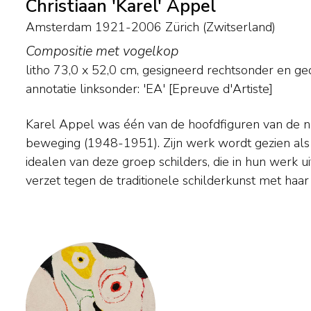
Christiaan 'Karel' Appel
Amsterdam 1921-2006 Zürich (Zwitserland)
Compositie met vogelkop
litho
73,0
x
52,0
cm, gesigneerd rechtsonder en
ge
annotatie linksonder: 'EA' [Epreuve d'Artiste]
Karel Appel was één van de hoofdfiguren van de 
CoBrA-tijd schilderde Appel fabeldieren en fantasiew
beweging (1948-1951). Zijn werk wordt gezien als 
zijn schildertrant steeds heftiger, totdat lijn en kl
idealen van deze groep schilders, die in hun werk 
verzet tegen de traditionele schilderkunst met haar 