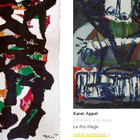
Karel Appel
schilderij
• te koop
Le Roi Mage
bekijk kunstwerk