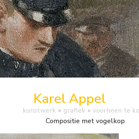
Karel Appel
kunstwerk •
grafiek
• voorheen te k
Compositie met vogelkop