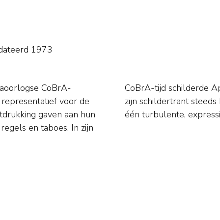
dateerd 1973
naoorlogse CoBrA-
ezens. Na 1951 werd
representatief voor de
eurvlak samensmolten tot
uitdrukking gaven aan hun
één turbulente, express
regels en taboes. In zijn