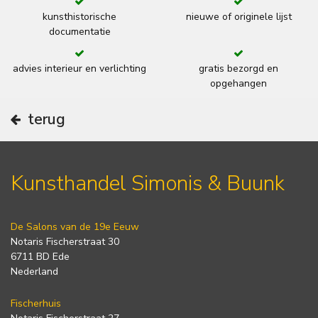
kunsthistorische
nieuwe of originele lijst
documentatie
advies interieur en verlichting
gratis bezorgd en
opgehangen
terug
Kunsthandel Simonis & Buunk
De Salons van de 19e Eeuw
Notaris Fischerstraat 30
6711 BD Ede
Nederland
Fischerhuis