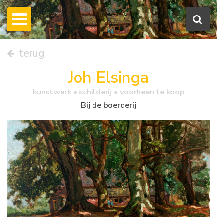
terug
Joh Elsinga
kunstwerk •
schilderij
• voorheen te koop
Bij de boerderij