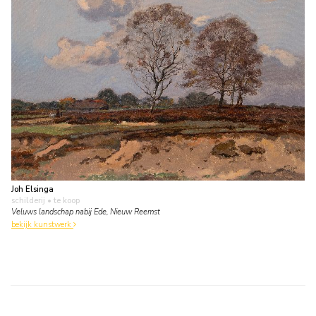
Joh Elsinga
schilderij
• te koop
Veluws landschap nabij Ede, Nieuw Reemst
bekijk kunstwerk