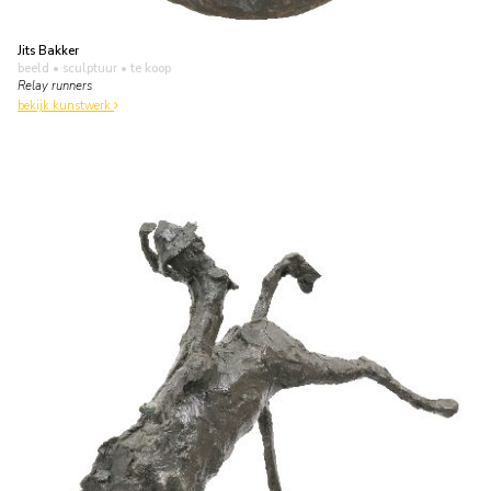
Jits Bakker
beeld • sculptuur
• te koop
Relay runners
bekijk kunstwerk