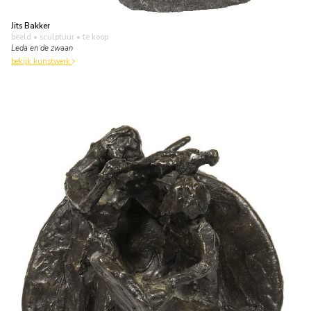
Jits Bakker
beeld • sculptuur
• te koop
Leda en de zwaan
bekijk kunstwerk