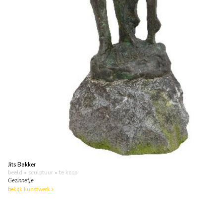
Jits Bakker
beeld • sculptuur
• te koop
Gezinnetje
bekijk kunstwerk