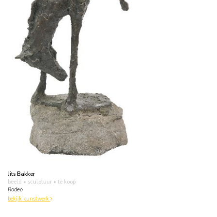
Jits Bakker
beeld • sculptuur
• te koop
Rodeo
bekijk kunstwerk