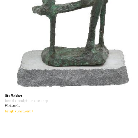
Jits Bakker
beeld • sculptuur
• te koop
Fluitspeler
bekijk kunstwerk