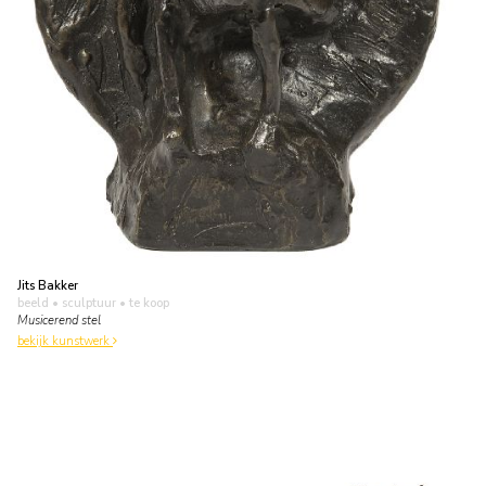
Jits Bakker
beeld • sculptuur
• te koop
Musicerend stel
bekijk kunstwerk