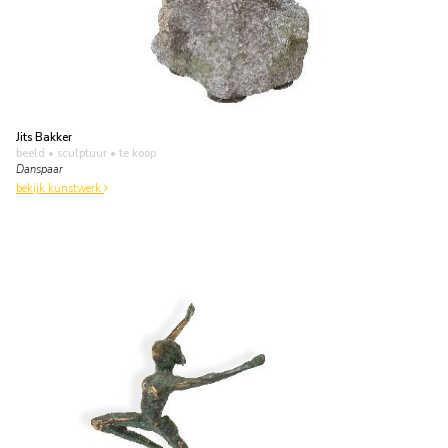
Jits Bakker
beeld • sculptuur
• te koop
Danspaar
bekijk kunstwerk