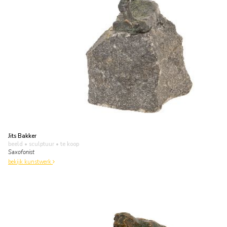
Jits Bakker
beeld • sculptuur
• te koop
Saxofonist
bekijk kunstwerk