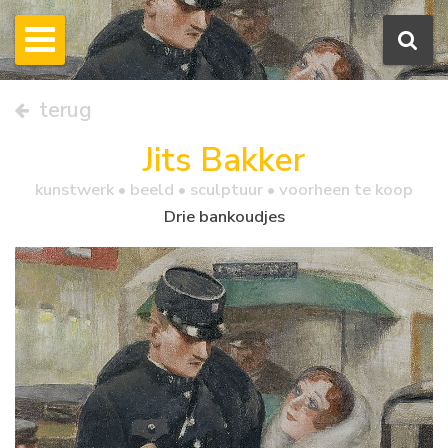
terug
Jits Bakker
kunstwerk •
beeld
• sculptuur • voorheen te koop
Drie bankoudjes