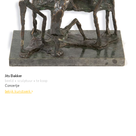
Jits Bakker
beeld • sculptuur
• te koop
Concertje
bekijk kunstwerk