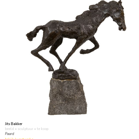
Jits Bakker
beeld • sculptuur
• te koop
Paard