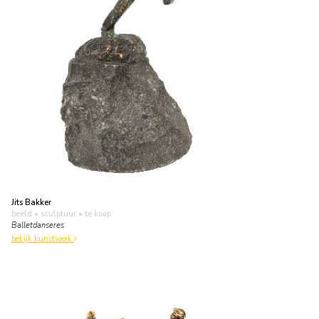
Jits Bakker
beeld • sculptuur
• te koop
Balletdanseres
bekijk kunstwerk