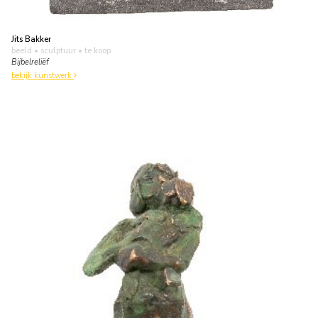
Jits Bakker
beeld • sculptuur
• te koop
Bijbelreliëf
bekijk kunstwerk