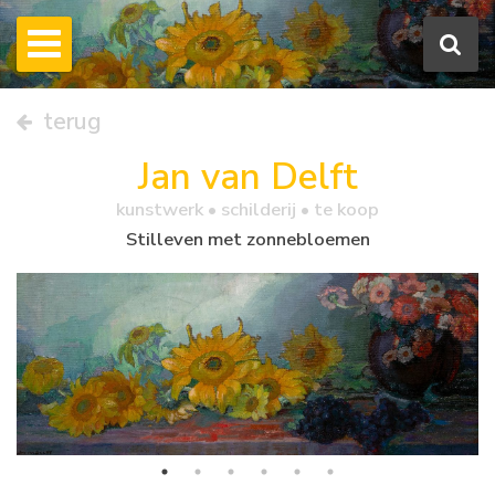
terug
Jan van Delft
kunstwerk •
schilderij
• te koop
Stilleven met zonnebloemen