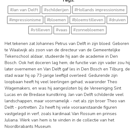
#Jan van Delft
#schilderijen
#Hollands impressionisme
#impressionisme
#bloemen
#bloemstilleven
#druiven
#stilleven
#vaas
#zonnebloemen
Het tekenen zat Johannes Petrus van Delft in zijn bloed. Geboren
te Waalwijk als zoon van de directeur van de Gemeentelijke
Tekenschool aldaar, studeerde hij aan de academie in Den
Bosch. Ook het doceren lag hem, de functie van zijn vader zou hij
later overnemen en Van Delft gaf les in Den Bosch en Tilburg, de
stad waar hij op 73-jarige leeftijd overleed. Gedurende zijn
loopbaan heeft hij veel leerlingen gehad, waaronder Theo
Wagemakers, en was hij aangesloten bij de Vereeniging Sint
Lucas en de Bredase kunstkring. Jan van Delft schilderde veel
landschappen, maar voornamelijk - net als zijn broer Theo van
Delft - portretten. Zo heeft hij vele vooraanstaande figuren
vastgelegd in verf, zoals kardinaal Van Rossum en prinses
Juliana. Werk van hem is te vinden in de collectie van het
Noordbrabants Museum.