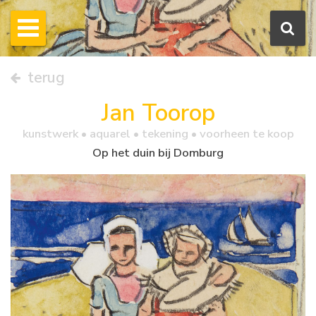
terug
Jan Toorop
kunstwerk •
aquarel
• tekening • voorheen te koop
Op het duin bij Domburg