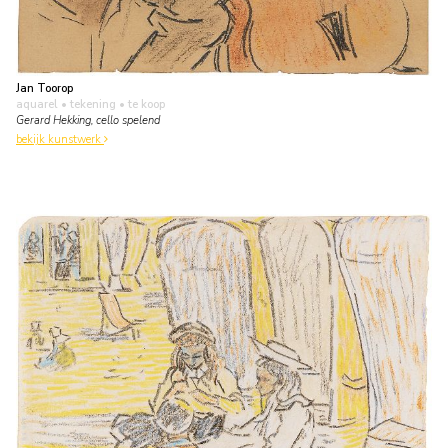
Jan Toorop
aquarel • tekening
• te koop
Gerard Hekking, cello spelend
bekijk kunstwerk