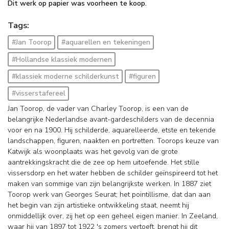
Dit werk op papier was voorheen te koop.
Tags:
#Jan Toorop
#aquarellen en tekeningen
#Hollandse klassiek modernen
#klassiek moderne schilderkunst
#figuren
#visserstafereel
Jan Toorop, de vader van Charley Toorop, is een van de
belangrijke Nederlandse avant-gardeschilders van de decennia
voor en na 1900. Hij schilderde, aquarelleerde, etste en tekende
landschappen, figuren, naakten en portretten. Toorops keuze van
Katwijk als woonplaats was het gevolg van de grote
aantrekkingskracht die de zee op hem uitoefende. Het stille
vissersdorp en het water hebben de schilder geïnspireerd tot het
maken van sommige van zijn belangrijkste werken. In 1887 ziet
Toorop werk van Georges Seurat; het pointillisme, dat dan aan
het begin van zijn artistieke ontwikkeling staat, neemt hij
onmiddellijk over, zij het op een geheel eigen manier. In Zeeland,
waar hij van 1897 tot 1922 's zomers vertoeft, brengt hij dit