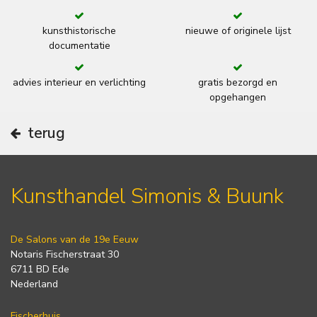
kunsthistorische
nieuwe of originele lijst
documentatie
advies interieur en verlichting
gratis bezorgd en
opgehangen
terug
Kunsthandel Simonis & Buunk
De Salons van de 19e Eeuw
Notaris Fischerstraat 30
6711 BD Ede
Nederland
Fischerhuis