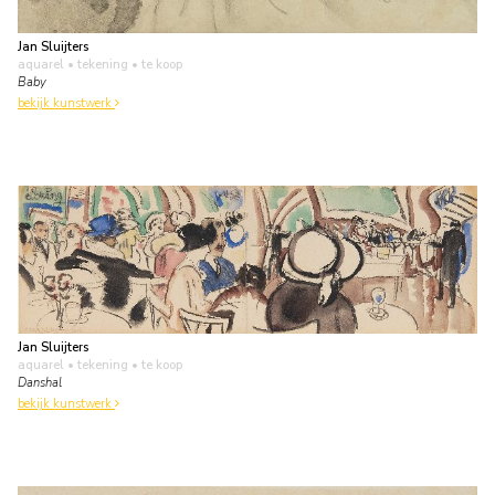
Jan Sluijters
aquarel • tekening
• te koop
Baby
bekijk kunstwerk
Jan Sluijters
aquarel • tekening
• te koop
Danshal
bekijk kunstwerk