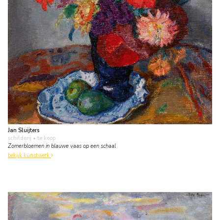
Jan Sluijters
schilderij
• te koop
Zomerbloemen in blauwe vaas op een schaal
bekijk kunstwerk