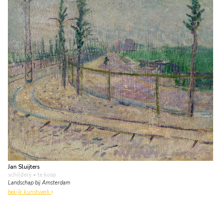
Jan Sluijters
schilderij
• te koop
Landschap bij Amsterdam
bekijk kunstwerk