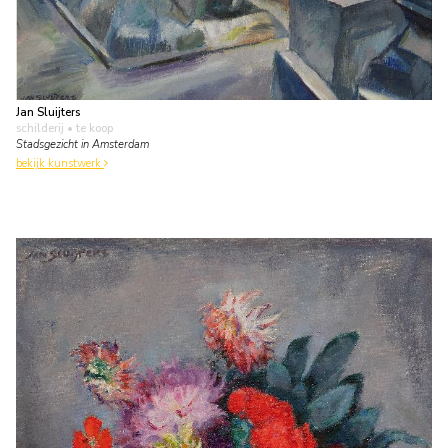
Jan Sluijters
schilderij
• te koop
Stadsgezicht in Amsterdam
bekijk kunstwerk