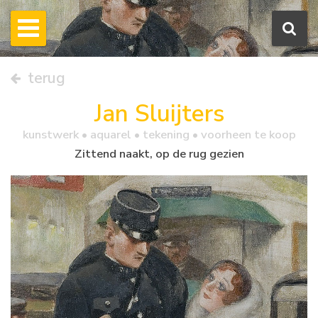
terug
Jan Sluijters
kunstwerk •
aquarel
• tekening • voorheen te koop
Zittend naakt, op de rug gezien