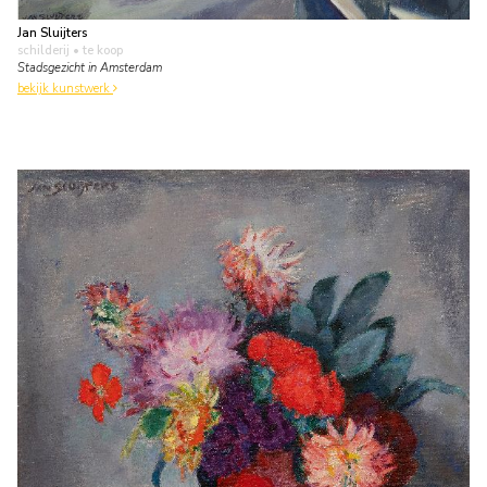
Jan Sluijters
schilderij
• te koop
Stadsgezicht in Amsterdam
bekijk kunstwerk