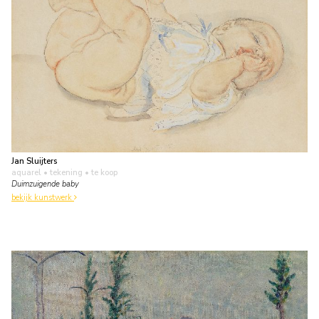
Jan Sluijters
aquarel • tekening
• te koop
Duimzuigende baby
bekijk kunstwerk