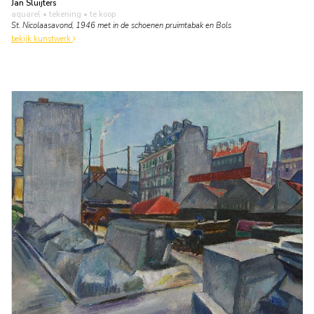
Jan Sluijters
aquarel • tekening
• te koop
St. Nicolaasavond, 1946 met in de schoenen pruimtabak en Bols
bekijk kunstwerk