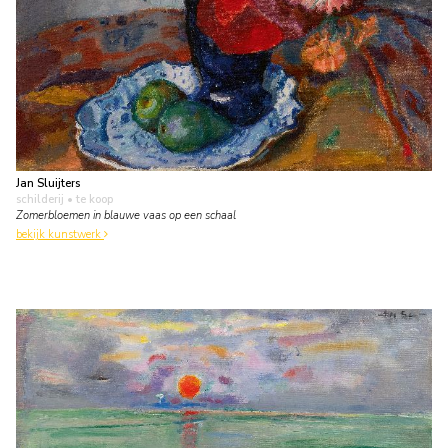
Jan Sluijters
schilderij
• te koop
Zomerbloemen in blauwe vaas op een schaal
bekijk kunstwerk