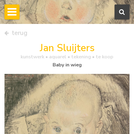
terug
Jan Sluijters
kunstwerk •
aquarel
• tekening • te koop
Baby in wieg