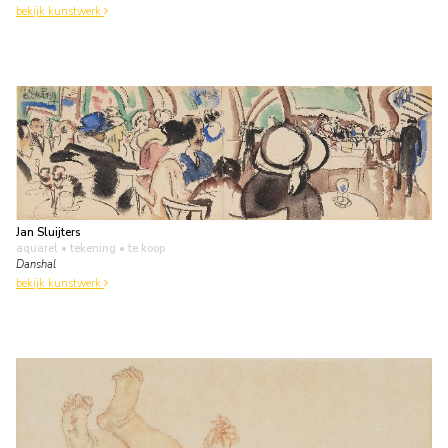
bekijk kunstwerk
Jan Sluijters
aquarel • tekening
• te koop
Danshal
bekijk kunstwerk