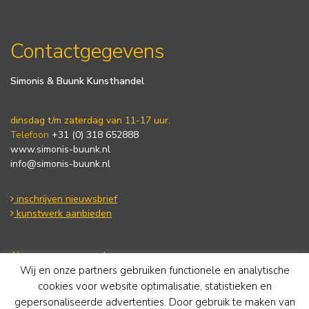
Contactgegevens
Simonis & Buunk Kunsthandel
dinsdag t/m zaterdag van 11-17 uur.
Telefoon
+31 (0) 318 652888
www.simonis-buunk.nl
info@simonis-buunk.nl
inschrijven nieuwsbrief
kunstwerk aanbieden
Algemene voorwaarden
Wij en onze partners gebruiken functionele en analytische
Privacy statement
Cookie Policy
cookies voor website optimalisatie, statistieken en
Disclaimer
gepersonaliseerde advertenties. Door gebruik te maken van