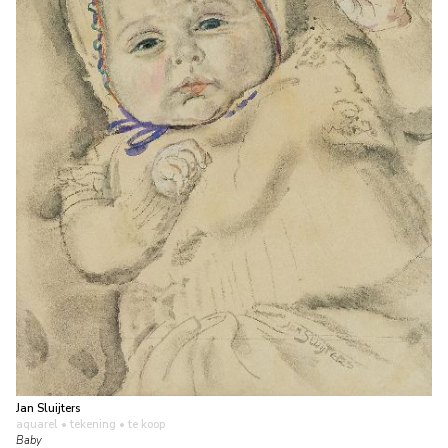
Jan Sluijters
aquarel • tekening
• te koop
Baby