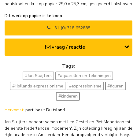
houtskool en krijt op papier
29,0
x
25,3
cm, gesigneerd linksboven
Dit werk op papier is te koop.
+31 (0) 318 652888
vraag / reactie
Tags:
#Jan Sluijters
#aquarellen en tekeningen
#Hollands expressionisme
#expressionisme
#figuren
#kinderen
Herkomst:
part. bezit Duitsland.
Jan Sluijters behoort samen met Leo Gestel en Piet Mondriaan tot
de eerste Nederlandse 'modernen'. Zijn opleiding kreeg hij aan de
Rijksacademie in Amsterdam. Een daaropvolgend verblijf in Parijs