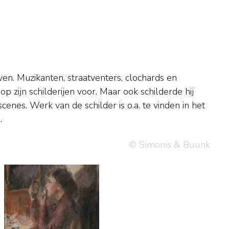
.
© Simonis & Buunk