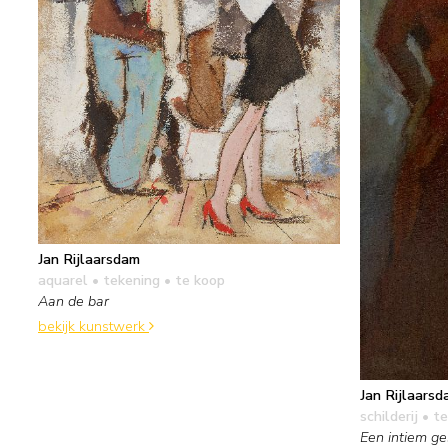
Jan Rijlaarsdam
aquarel • tekening
• te koop
Aan de bar
bekijk kunstwerk
Jan Rijlaars
schilderij
• te
Een intiem g