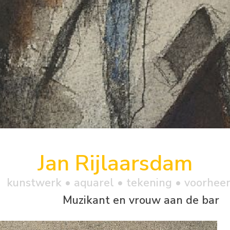
Jan Rijlaarsdam
kunstwerk •
aquarel
• tekening • voorhee
Muzikant en vrouw aan de bar