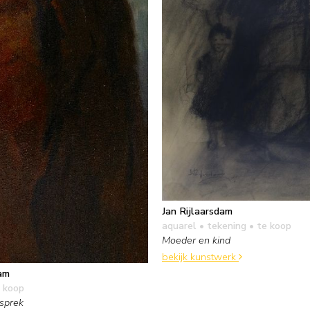
Jan Rijlaarsdam
aquarel • tekening
• te koop
Moeder en kind
bekijk kunstwerk
dam
 koop
esprek