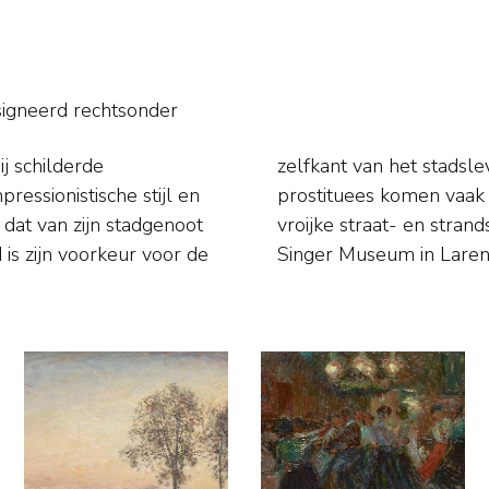
igneerd rechtsonder
j schilderde
 clochards en
ressionistische stijl en
Maar ook schilderde hij
 dat van zijn stadgenoot
 is o.a. te vinden in het
 is zijn voorkeur voor de
Singer Museum in Laren