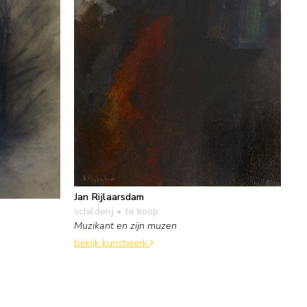
Jan Rijlaarsdam
schilderij
• te koop
Muzikant en zijn muzen
bekijk kunstwerk