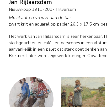
Jan Rijlaarsdam
Nieuwkoop 1911-2007 Hilversum
Muzikant en vrouw aan de bar
zwart krijt en aquarel op papier
26,3
x
17,5
cm, ges
Het werk van Jan Rijlaarsdam is zeer herkenbaar. Hi
zelfkant van het stadsleven. Muzikanten, straatventers,
stadsgezichten en café- en barscènes in een vlot-imp
prostituees komen vaak op zijn schilderijen voor. 
aanvankelijk in een palet dat sterk doet denken aan
vroijke straat- en strandscenes. Werk van de schilder
Breitner. Later wordt zijn werk kleuriger. Opvallend