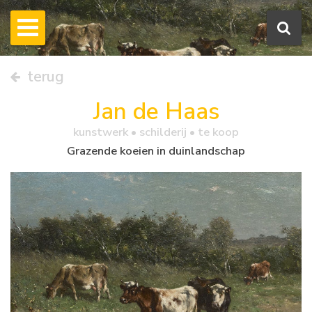
terug
Jan de Haas
kunstwerk •
schilderij
• te koop
Grazende koeien in duinlandschap