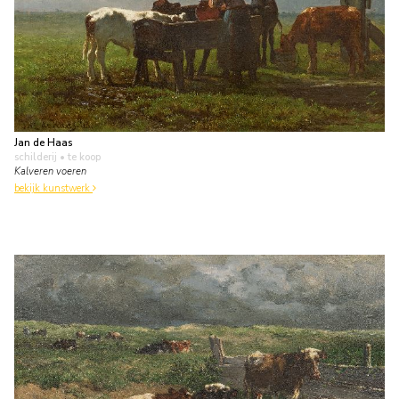
Jan de Haas
schilderij
• te koop
Kalveren voeren
bekijk kunstwerk