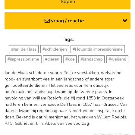
kopen
vraag / reactie
Tags:
#Jan de Haas
#schilderijen
#Hollands impressionisme
#impressionisme
#dieren
#koe
#landschap
#weiland
Jan de Haas schilderde voortreffelijke veestukken: welvarend
rood- en zwartbont vee in een landschap of andere stoer
gemodelleerde dieren. Het vee was voor hem duidelijk
hoofdzaak, het landschap kwam op de tweede plaats. In
navolging van Willem Roelofs, die hij rond 1853 in Oosterbeek
had leren kennen, verhuisde De Haas in 1857 naar Brussel. Van
daaruit kwam hij regelmatig naar Nederland om inspiratie op te
doen. Bekend is dat hij menigmaal het werk van Willem Roelofs,
P.J.C. Gabriel en J.Th. Abels van vee voorzag.