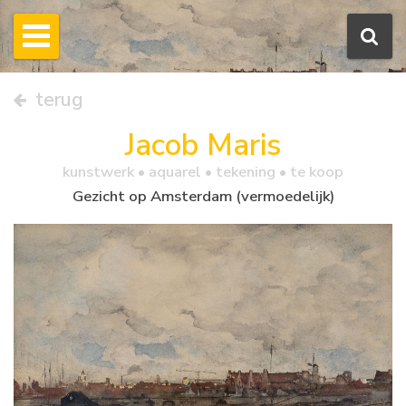
terug
Jacob Maris
kunstwerk •
aquarel
• tekening • te koop
Gezicht op Amsterdam (vermoedelijk)