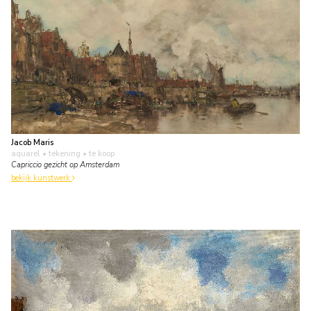
Jacob Maris
aquarel • tekening
• te koop
Capriccio gezicht op Amsterdam
bekijk kunstwerk