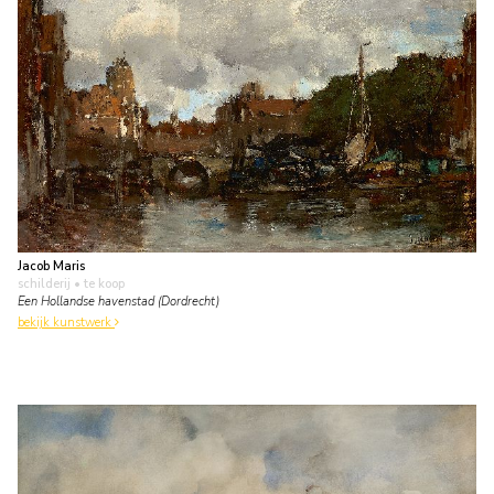
Jacob Maris
schilderij
• te koop
Een Hollandse havenstad (Dordrecht)
bekijk kunstwerk