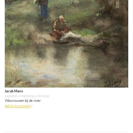
Jacob Maris
aquarel • tekening
• te koop
Wasvrouwen bij de rivier
bekijk kunstwerk