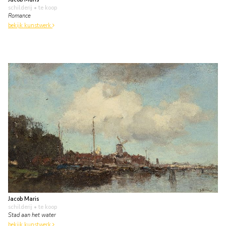
schilderij
• te koop
Romance
bekijk kunstwerk
Jacob Maris
schilderij
• te koop
Stad aan het water
bekijk kunstwerk