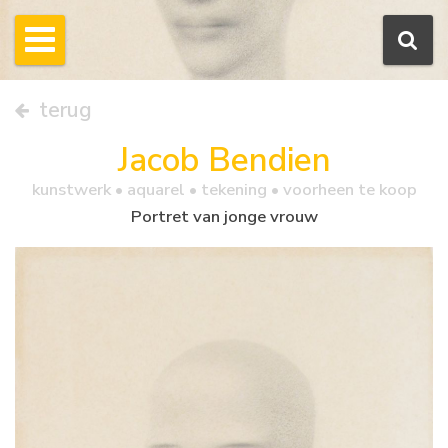
terug
Jacob Bendien
kunstwerk •
aquarel
• tekening • voorheen te koop
Portret van jonge vrouw