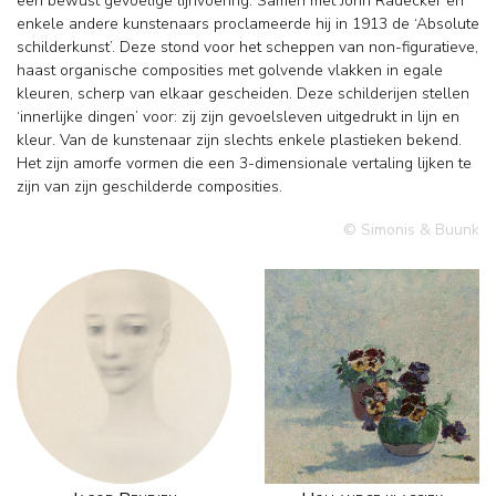
een bewust gevoelige lijnvoering. Samen met John Rädecker en
enkele andere kunstenaars proclameerde hij in 1913 de ‘Absolute
schilderkunst’. Deze stond voor het scheppen van non-figuratieve,
haast organische composities met golvende vlakken in egale
kleuren, scherp van elkaar gescheiden. Deze schilderijen stellen
‘innerlijke dingen’ voor: zij zijn gevoelsleven uitgedrukt in lijn en
kleur. Van de kunstenaar zijn slechts enkele plastieken bekend.
Het zijn amorfe vormen die een 3-dimensionale vertaling lijken te
zijn van zijn geschilderde composities.
© Simonis & Buunk