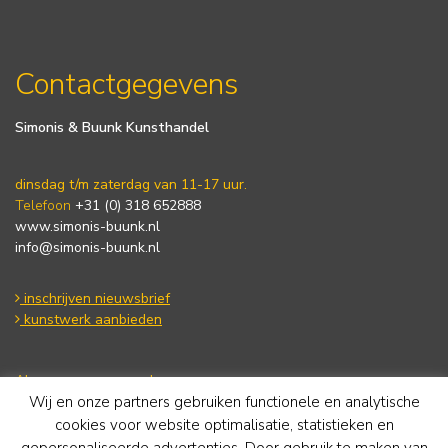
Contactgegevens
Simonis & Buunk Kunsthandel
dinsdag t/m zaterdag van 11-17 uur.
Telefoon
+31 (0) 318 652888
www.simonis-buunk.nl
info@simonis-buunk.nl
inschrijven nieuwsbrief
kunstwerk aanbieden
Algemene voorwaarden
Wij en onze partners gebruiken functionele en analytische
Privacy statement
Cookie Policy
cookies voor website optimalisatie, statistieken en
Disclaimer