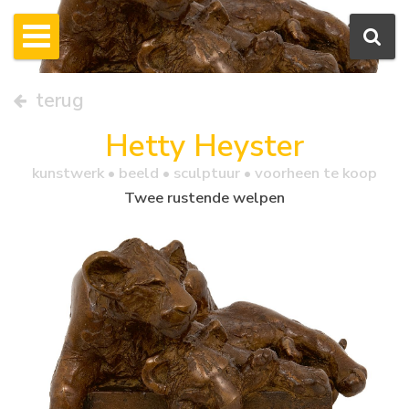
terug
Hetty Heyster
kunstwerk •
beeld
• sculptuur • voorheen te koop
Twee rustende welpen