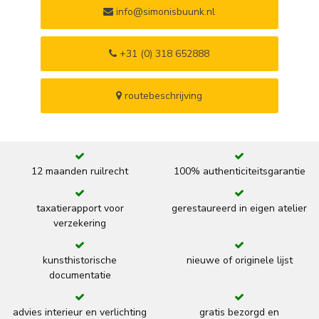
info@simonisbuunk.nl
+31 (0) 318 652888
routebeschrijving
12 maanden ruilrecht
100% authenticiteitsgarantie
taxatierapport voor
gerestaureerd in eigen atelier
verzekering
kunsthistorische
nieuwe of originele lijst
documentatie
advies interieur en verlichting
gratis bezorgd en