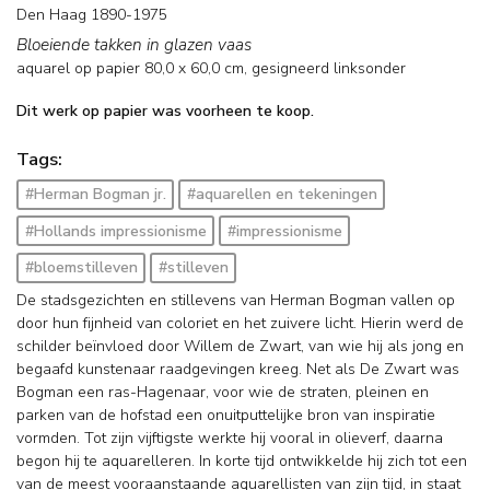
Den Haag 1890-1975
Bloeiende takken in glazen vaas
aquarel op papier
80,0
x
60,0
cm, gesigneerd linksonder
Dit werk op papier was voorheen te koop.
Tags:
#Herman Bogman jr.
#aquarellen en tekeningen
#Hollands impressionisme
#impressionisme
#bloemstilleven
#stilleven
De stadsgezichten en stillevens van Herman Bogman vallen op
door hun fijnheid van coloriet en het zuivere licht. Hierin werd de
schilder beïnvloed door Willem de Zwart, van wie hij als jong en
begaafd kunstenaar raadgevingen kreeg. Net als De Zwart was
Bogman een ras-Hagenaar, voor wie de straten, pleinen en
parken van de hofstad een onuitputtelijke bron van inspiratie
vormden. Tot zijn vijftigste werkte hij vooral in olieverf, daarna
begon hij te aquarelleren. In korte tijd ontwikkelde hij zich tot een
van de meest vooraanstaande aquarellisten van zijn tijd, in staat