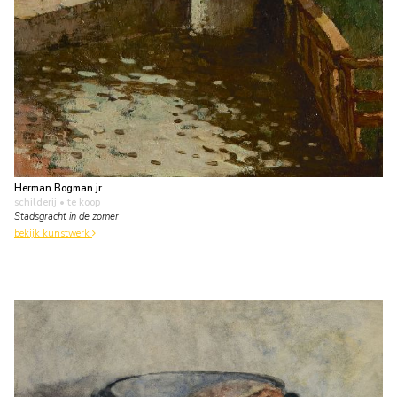
Herman Bogman jr.
schilderij
• te koop
Stadsgracht in de zomer
bekijk kunstwerk