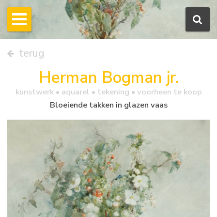
terug
Herman Bogman jr.
kunstwerk •
aquarel
• tekening • voorheen te koop
Bloeiende takken in glazen vaas