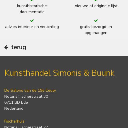
kunsthistorische
nieuwe of originele lijst
documentatie
advies interieur en verlichting
gratis bezorgd en
opgehangen
terug
Kunsthandel Simonis & Buunk
De Salons van de 19e Eeuw
Notaris Fischerstraat 30
6711 BD Ede
Nederland
Fischerhuis
Notaris Fischerstraat 27