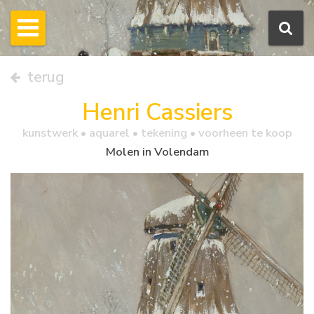
terug
Henri Cassiers
kunstwerk •
aquarel
• tekening • voorheen te koop
Molen in Volendam