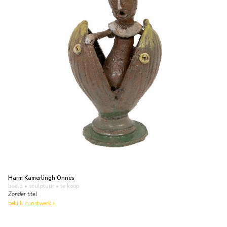
Harm Kamerlingh Onnes
beeld • sculptuur
• te koop
Zonder titel
bekijk kunstwerk