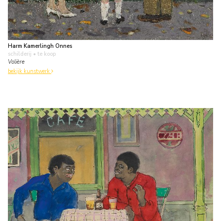
Harm Kamerlingh Onnes
schilderij
• te koop
Volière
bekijk kunstwerk