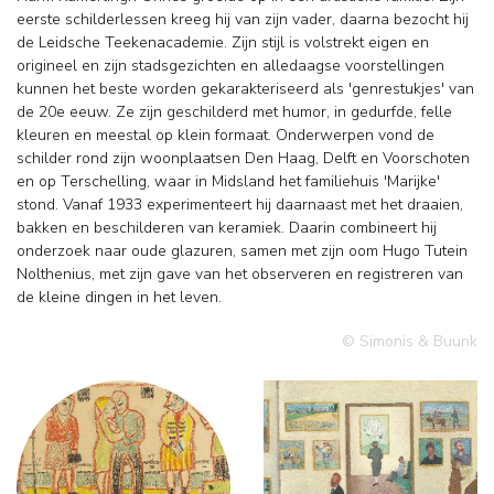
eerste schilderlessen kreeg hij van zijn vader, daarna bezocht hij
de Leidsche Teekenacademie. Zijn stijl is volstrekt eigen en
origineel en zijn stadsgezichten en alledaagse voorstellingen
kunnen het beste worden gekarakteriseerd als 'genrestukjes' van
de 20e eeuw. Ze zijn geschilderd met humor, in gedurfde, felle
kleuren en meestal op klein formaat. Onderwerpen vond de
schilder rond zijn woonplaatsen Den Haag, Delft en Voorschoten
en op Terschelling, waar in Midsland het familiehuis 'Marijke'
stond. Vanaf 1933 experimenteert hij daarnaast met het draaien,
bakken en beschilderen van keramiek. Daarin combineert hij
onderzoek naar oude glazuren, samen met zijn oom Hugo Tutein
Nolthenius, met zijn gave van het observeren en registreren van
de kleine dingen in het leven.
© Simonis & Buunk