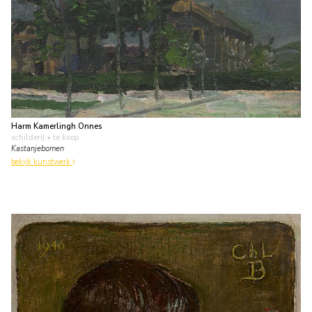
Harm Kamerlingh Onnes
schilderij
• te koop
Kastanjebomen
bekijk kunstwerk