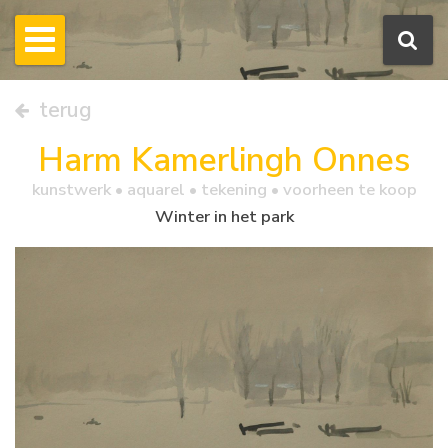
terug
Harm Kamerlingh Onnes
kunstwerk •
aquarel
• tekening • voorheen te koop
Winter in het park