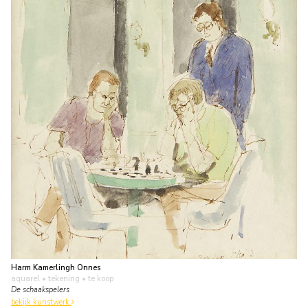
Harm Kamerlingh Onnes
aquarel • tekening
• te koop
De schaakspelers
bekijk kunstwerk