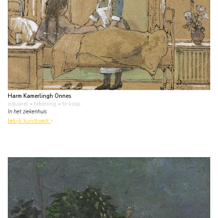
Harm Kamerlingh Onnes
aquarel • tekening
• te koop
In het ziekenhuis
bekijk kunstwerk