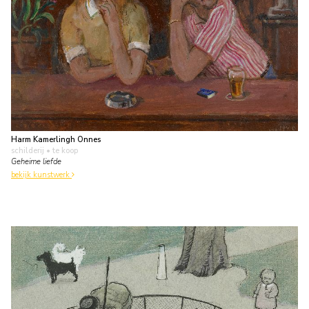
Harm Kamerlingh Onnes
schilderij
• te koop
Geheime liefde
bekijk kunstwerk