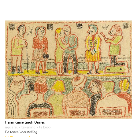
Harm Kamerlingh Onnes
aquarel • tekening
• te koop
De toneelvoorstelling