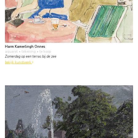
Harm Kamerlingh Onnes
aquarel • tekening
• te koop
Zomerdag op een terras bij de zee
bekijk kunstwerk