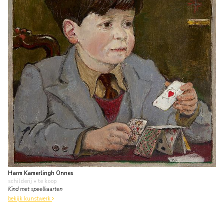
Harm Kamerlingh Onnes
schilderij
• te koop
Kind met speelkaarten
bekijk kunstwerk