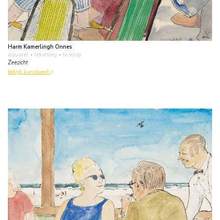
Harm Kamerlingh Onnes
aquarel • tekening
• te koop
Zeezicht
bekijk kunstwerk