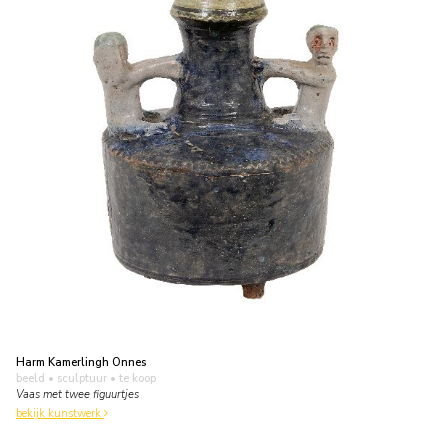
Harm Kamerlingh Onnes
beeld • sculptuur
• te koop
Vaas met twee figuurtjes
bekijk kunstwerk