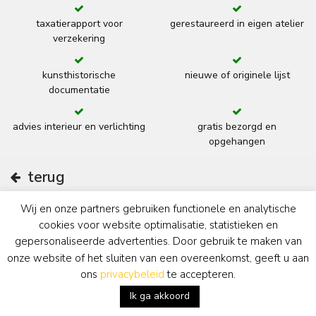
taxatierapport voor
gerestaureerd in eigen atelier
verzekering
kunsthistorische
nieuwe of originele lijst
documentatie
advies interieur en verlichting
gratis bezorgd en
opgehangen
terug
Wij en onze partners gebruiken functionele en analytische
cookies voor website optimalisatie, statistieken en
Kunsthandel Simonis & Buunk
gepersonaliseerde advertenties. Door gebruik te maken van
onze website of het sluiten van een overeenkomst, geeft u aan
ons
privacybeleid
te accepteren.
De Salons van de 19e Eeuw
Ik ga akkoord
Notaris Fischerstraat 30
6711 BD Ede