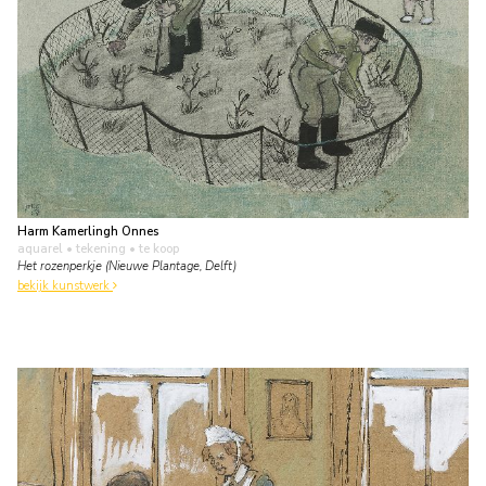
Harm Kamerlingh Onnes
aquarel • tekening
• te koop
Het rozenperkje (Nieuwe Plantage, Delft)
bekijk kunstwerk