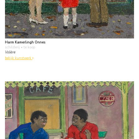
Harm Kamerlingh Onnes
schilderij
• te koop
Volière
bekijk kunstwerk