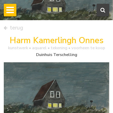
terug
Harm Kamerlingh Onnes
kunstwerk •
aquarel
• tekening • voorheen te koop
Duinhuis Terschelling