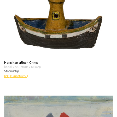
Harm Kamerlingh Onnes
beeld • sculptuur
• te koop
Stoomschip
bekijk kunstwerk