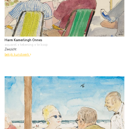
Harm Kamerlingh Onnes
aquarel • tekening
• te koop
Zeezicht
bekijk kunstwerk