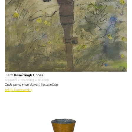
Harm Kamerlingh Onnes
aquarel • tekening
• te koop
Oude pomp in de duinen, Terschelling
bekijk kunstwerk