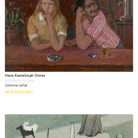
Harm Kamerlingh Onnes
schilderij
• te koop
Geheime liefde
bekijk kunstwerk