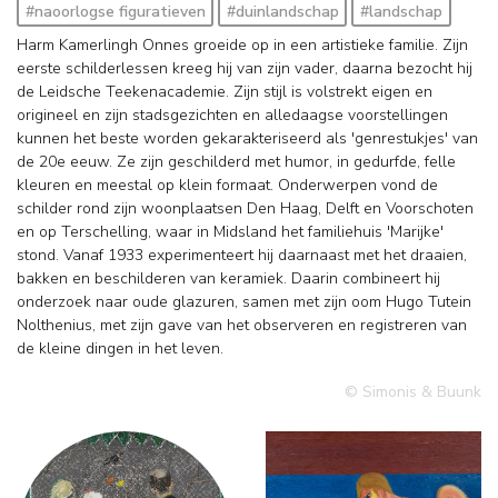
#naoorlogse figuratieven
#duinlandschap
#landschap
Harm Kamerlingh Onnes groeide op in een artistieke familie. Zijn
eerste schilderlessen kreeg hij van zijn vader, daarna bezocht hij
de Leidsche Teekenacademie. Zijn stijl is volstrekt eigen en
origineel en zijn stadsgezichten en alledaagse voorstellingen
kunnen het beste worden gekarakteriseerd als 'genrestukjes' van
de 20e eeuw. Ze zijn geschilderd met humor, in gedurfde, felle
kleuren en meestal op klein formaat. Onderwerpen vond de
schilder rond zijn woonplaatsen Den Haag, Delft en Voorschoten
en op Terschelling, waar in Midsland het familiehuis 'Marijke'
stond. Vanaf 1933 experimenteert hij daarnaast met het draaien,
bakken en beschilderen van keramiek. Daarin combineert hij
onderzoek naar oude glazuren, samen met zijn oom Hugo Tutein
Nolthenius, met zijn gave van het observeren en registreren van
de kleine dingen in het leven.
© Simonis & Buunk