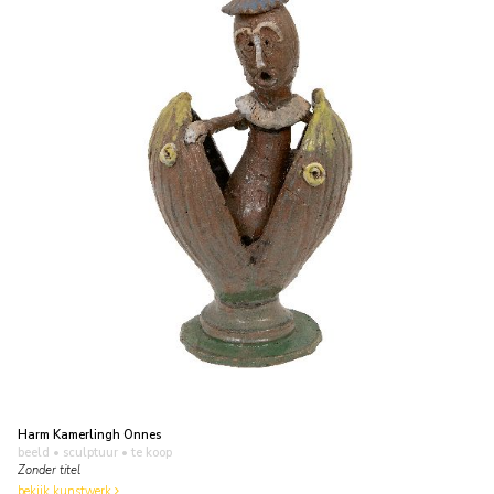
Harm Kamerlingh Onnes
beeld • sculptuur
• te koop
Zonder titel
bekijk kunstwerk