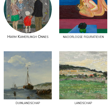
Harm Kamerlingh Onnes
naoorlogse figuratieven
duinlandschap
landschap