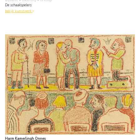
aquarel • tekening
• te koop
De schaakspelers
bekijk kunstwerk
Harm Kamerlingh Onnes