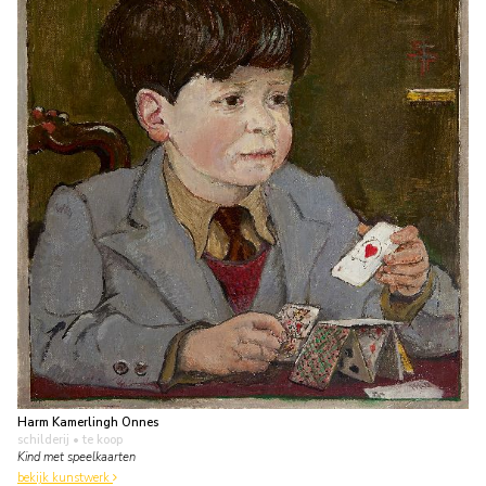
Harm Kamerlingh Onnes
schilderij
• te koop
Kind met speelkaarten
bekijk kunstwerk