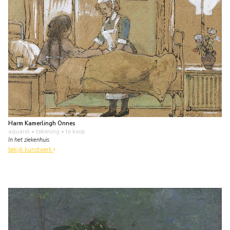
Harm Kamerlingh Onnes
aquarel • tekening
• te koop
In het ziekenhuis
bekijk kunstwerk