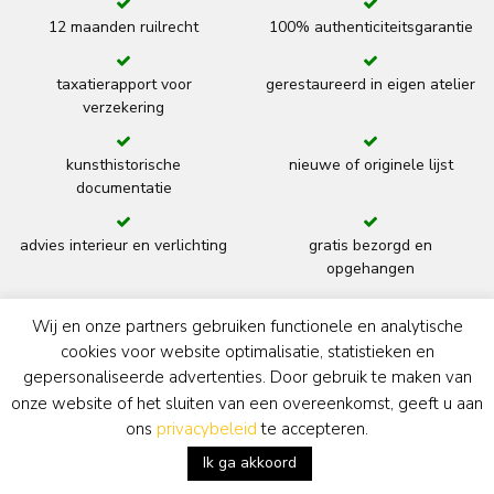
12 maanden ruilrecht
100% authenticiteitsgarantie
taxatierapport voor
gerestaureerd in eigen atelier
verzekering
kunsthistorische
nieuwe of originele lijst
documentatie
advies interieur en verlichting
gratis bezorgd en
opgehangen
terug
Wij en onze partners gebruiken functionele en analytische
cookies voor website optimalisatie, statistieken en
gepersonaliseerde advertenties. Door gebruik te maken van
onze website of het sluiten van een overeenkomst, geeft u aan
Kunsthandel Simonis & Buunk
ons
privacybeleid
te accepteren.
Ik ga akkoord
De Salons van de 19e Eeuw