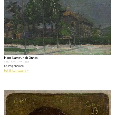
Harm Kamerlingh Onnes
schilderij
• te koop
Kastanjebomen
bekijk kunstwerk