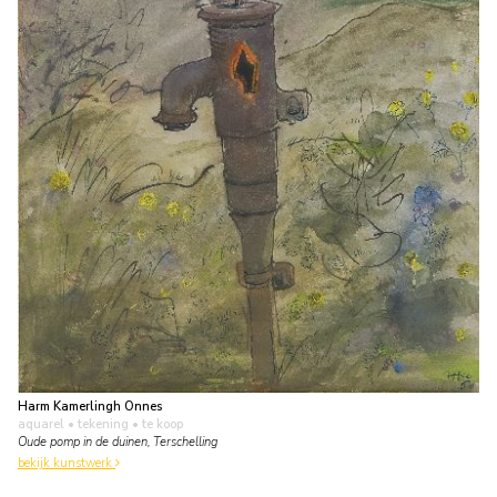
Harm Kamerlingh Onnes
aquarel • tekening
• te koop
Oude pomp in de duinen, Terschelling
bekijk kunstwerk