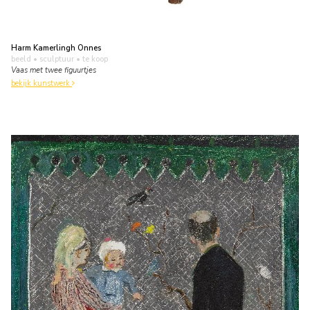
Harm Kamerlingh Onnes
beeld • sculptuur
• te koop
Vaas met twee figuurtjes
bekijk kunstwerk