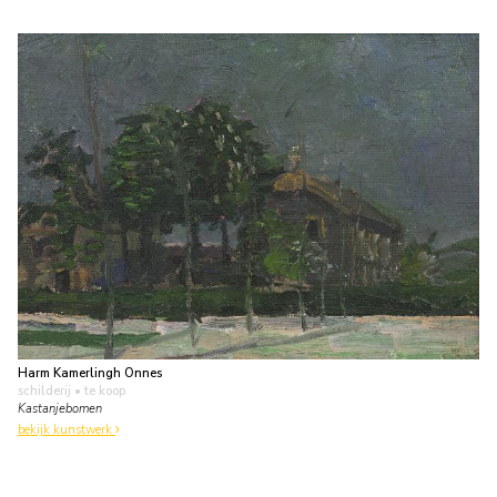
Harm Kamerlingh Onnes
schilderij
• te koop
Kastanjebomen
bekijk kunstwerk