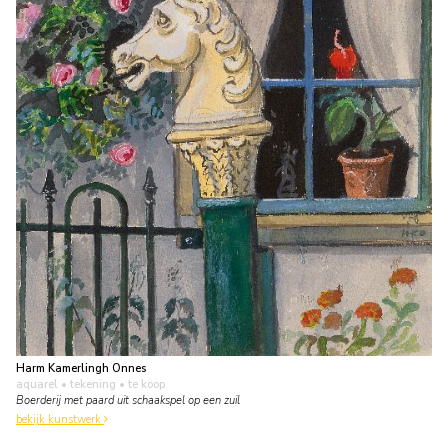
Harm Kamerlingh Onnes
aquarel • tekening
• te koop
Boerderij met paard uit schaakspel op een zuil
bekijk kunstwerk