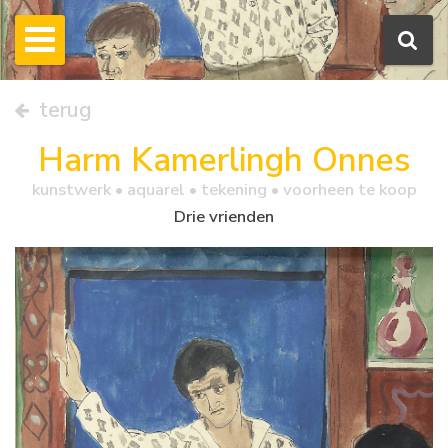
terug
Harm Kamerlingh Onnes
kunstwerk •
aquarel
• tekening • voorheen te koop
Drie vrienden