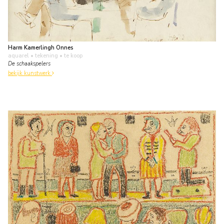
Harm Kamerlingh Onnes
aquarel • tekening
• te koop
De schaakspelers
bekijk kunstwerk