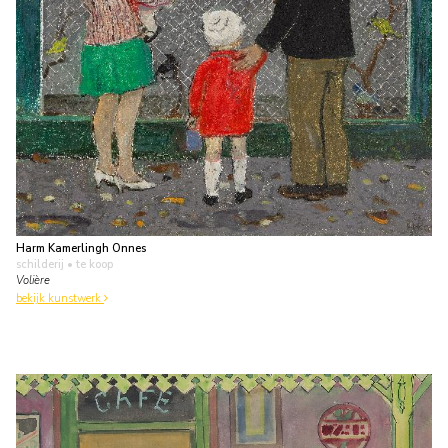
Harm Kamerlingh Onnes
schilderij
• te koop
Volière
bekijk kunstwerk