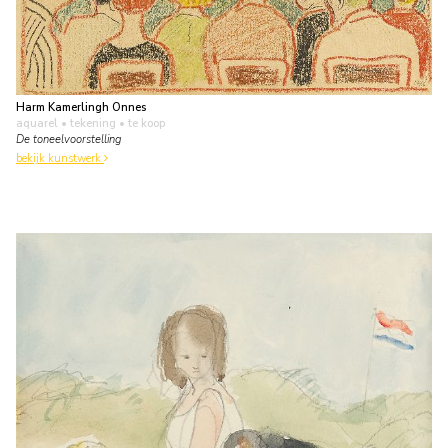
Harm Kamerlingh Onnes
aquarel • tekening
• te koop
De toneelvoorstelling
bekijk kunstwerk