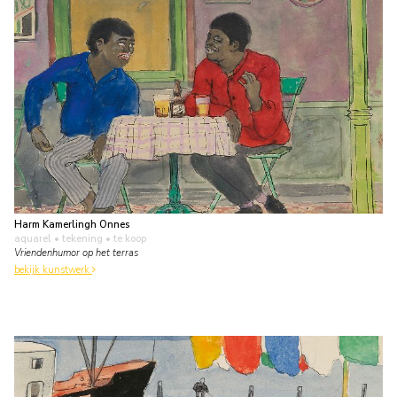
Harm Kamerlingh Onnes
aquarel • tekening
• te koop
Vriendenhumor op het terras
bekijk kunstwerk