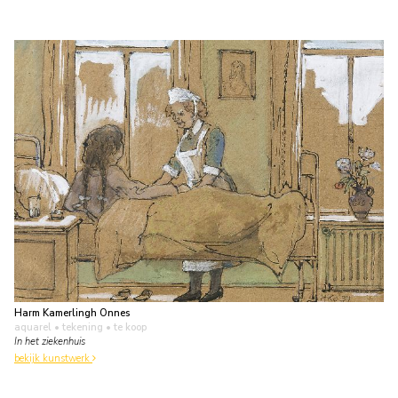
Harm Kamerlingh Onnes
aquarel • tekening
• te koop
In het ziekenhuis
bekijk kunstwerk