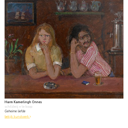
Harm Kamerlingh Onnes
schilderij
• te koop
Geheime liefde
bekijk kunstwerk