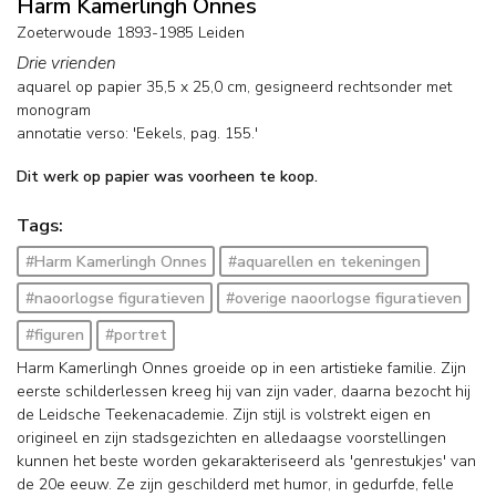
Harm Kamerlingh Onnes
Zoeterwoude 1893-1985 Leiden
Drie vrienden
aquarel op papier
35,5
x
25,0
cm, gesigneerd rechtsonder met
monogram
annotatie verso: 'Eekels, pag. 155.'
Dit werk op papier was voorheen te koop.
Tags:
#Harm Kamerlingh Onnes
#aquarellen en tekeningen
#naoorlogse figuratieven
#overige naoorlogse figuratieven
#figuren
#portret
Harm Kamerlingh Onnes groeide op in een artistieke familie. Zijn
eerste schilderlessen kreeg hij van zijn vader, daarna bezocht hij
de Leidsche Teekenacademie. Zijn stijl is volstrekt eigen en
origineel en zijn stadsgezichten en alledaagse voorstellingen
kunnen het beste worden gekarakteriseerd als 'genrestukjes' van
de 20e eeuw. Ze zijn geschilderd met humor, in gedurfde, felle