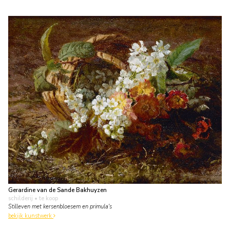
Gerardine van de Sande Bakhuyzen
schilderij
• te koop
Stilleven met kersenbloesem en primula's
bekijk kunstwerk