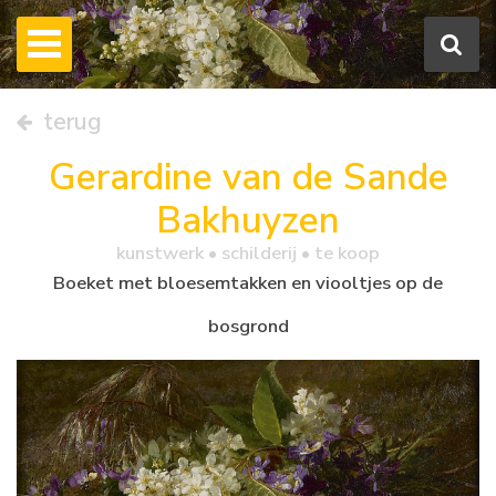
terug
Gerardine van de Sande
Bakhuyzen
kunstwerk •
schilderij
• te koop
Boeket met bloesemtakken en viooltjes op de
bosgrond