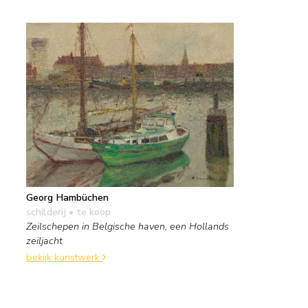
Georg Hambüchen
schilderij
• te koop
Zeilschepen in Belgische haven, een Hollands
zeiljacht
bekijk kunstwerk