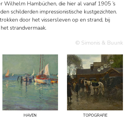
 het strandvermaak.
© Simonis & Buunk
haven
topografie