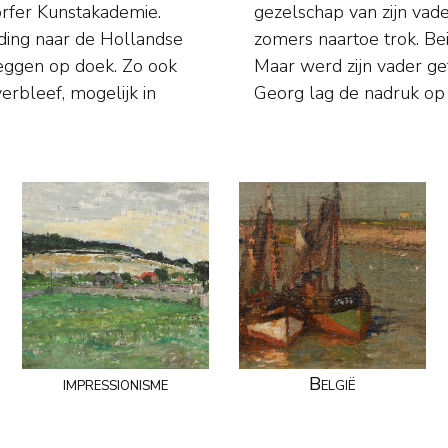
rfer Kunstakademie.
ier al vanaf 1905 ’s
ding naar de Hollandse
istische kustgezichten.
 leggen op doek. Zo ook
even op en strand, bij
erbleef, mogelijk in
Georg lag de nadruk op
impressionisme
België