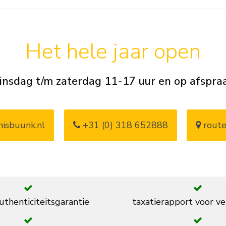
Het hele jaar open
insdag t/m zaterdag 11-17 uur en op afspra
isbuunk.nl
+31 (0) 318 652888
route
thenticiteitsgarantie
taxatierapport voor ve