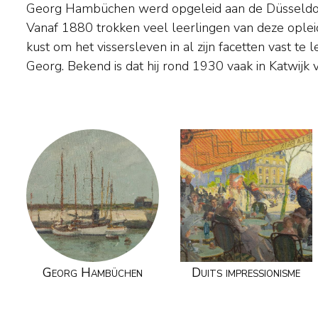
Georg Hambüchen werd opgeleid aan de Düsseldo
gezelschap van zijn vader Wilhelm Hambüchen, die h
Vanaf 1880 trokken veel leerlingen van deze oplei
zomers naartoe trok. Beiden schilderden impression
kust om het vissersleven in al zijn facetten vast te
Maar werd zijn vader getrokken door het vissersl
Georg. Bekend is dat hij rond 1930 vaak in Katwijk v
Georg Hambüchen
Duits impressionisme