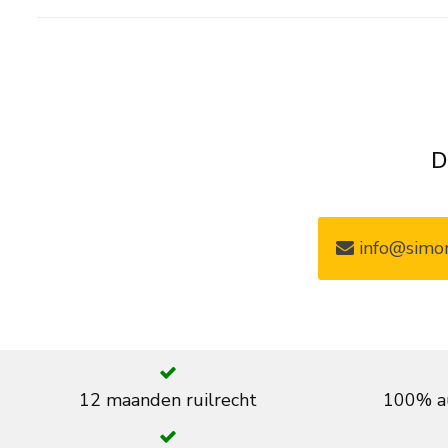
D
info@simon
12 maanden ruilrecht
100% au