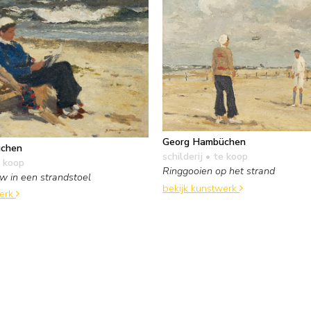
Georg Hambüchen
chen
schilderij
• te koop
 koop
Ringgooien op het strand
w in een strandstoel
bekijk kunstwerk
werk