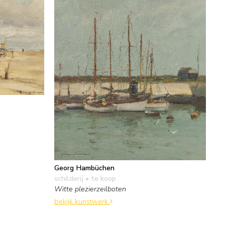
Georg Hambüchen
schilderij
• te koop
Witte plezierzeilboten
bekijk kunstwerk