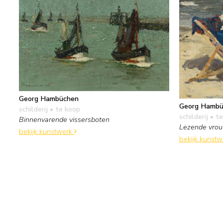
Georg Hambüchen
Georg Hambü
schilderij
• te koop
schilderij
• te
Binnenvarende vissersboten
Lezende vrou
bekijk kunstwerk
bekijk kunst