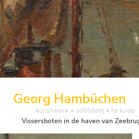
Georg Hambüchen
kunstwerk •
schilderij
• te koop
Vissersboten in de haven van Zeebru