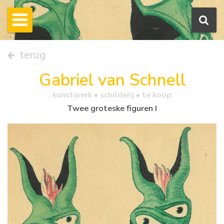
terug
Gabriel van Schnell
kunstwerk •
schilderij
• te koop
Twee groteske figuren I