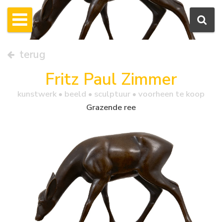
terug
Fritz Paul Zimmer
kunstwerk •
beeld
• sculptuur • voorheen te koop
Grazende ree