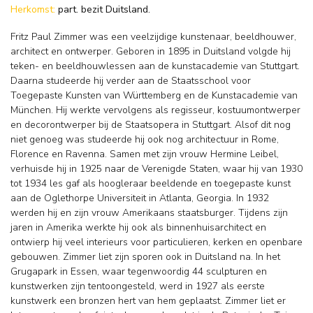
Herkomst:
part. bezit Duitsland.
Fritz Paul Zimmer was een veelzijdige kunstenaar, beeldhouwer,
architect en ontwerper. Geboren in 1895 in Duitsland volgde hij
teken- en beeldhouwlessen aan de kunstacademie van Stuttgart.
Daarna studeerde hij verder aan de Staatsschool voor
Toegepaste Kunsten van Württemberg en de Kunstacademie van
München. Hij werkte vervolgens als regisseur, kostuumontwerper
en decorontwerper bij de Staatsopera in Stuttgart. Alsof dit nog
niet genoeg was studeerde hij ook nog architectuur in Rome,
Florence en Ravenna. Samen met zijn vrouw Hermine Leibel,
verhuisde hij in 1925 naar de Verenigde Staten, waar hij van 1930
tot 1934 les gaf als hoogleraar beeldende en toegepaste kunst
aan de Oglethorpe Universiteit in Atlanta, Georgia. In 1932
werden hij en zijn vrouw Amerikaans staatsburger. Tijdens zijn
jaren in Amerika werkte hij ook als binnenhuisarchitect en
ontwierp hij veel interieurs voor particulieren, kerken en openbare
gebouwen. Zimmer liet zijn sporen ook in Duitsland na. In het
Grugapark in Essen, waar tegenwoordig 44 sculpturen en
kunstwerken zijn tentoongesteld, werd in 1927 als eerste
kunstwerk een bronzen hert van hem geplaatst. Zimmer liet er