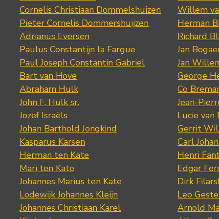
Cornelis Christiaan Dommelshuizen
Willem va
Pieter Cornelis Dommershuijzen
Herman Bi
Adrianus Eversen
Richard B
Paulus Constantijn la Fargue
Jan Bogae
Paul Joseph Constantin Gabriel
Jan Wille
Bart van Hove
George He
Abraham Hulk
Co Brema
John F. Hulk sr.
Jean-Pier
Jozef Israëls
Lucie van 
Johan Barthold Jongkind
Gerrit Wil
Kasparus Karsen
Carl Joha
Herman ten Kate
Henri Fan
Mari ten Kate
Edgar Fer
Johannes Marius ten Kate
Dirk Filars
Lodewijk Johannes Kleijn
Leo Geste
Johannes Christiaan Karel
Arnold Ma