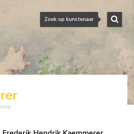
Zoeken
Zoek op kunstenaar
rer
koop
Frederik Hendrik Kaemmerer