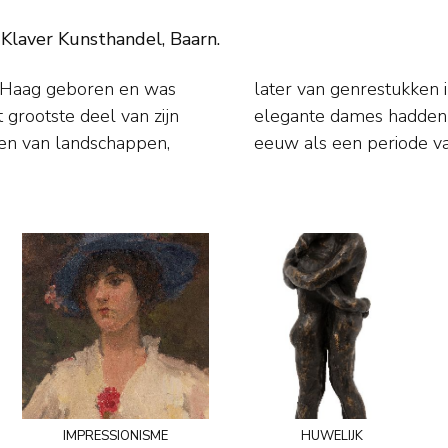
 Klaver Kunsthandel, Baarn.
 Haag geboren en was
‘setting'. Vooral zijn
 grootste deel van zijn
 idealiseerden de 18e
deren van landschappen,
eeuw als een periode van
impressionisme
huwelijk