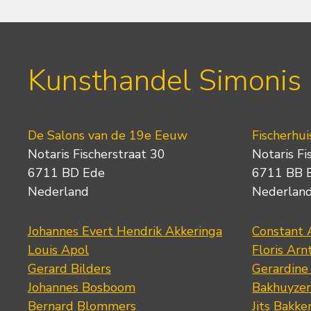
Kunsthandel Simonis
De Salons van de 19e Eeuw
Fischerhui
Notaris Fischerstraat 30
Notaris Fi
6711 BD Ede
6711 BB 
Nederland
Nederlan
Johannes Evert Hendrik Akkeringa
Constant 
Louis Apol
Floris Arn
Gerard Bilders
Gerardine
Johannes Bosboom
Bakhuyze
Bernard Blommers
Jits Bakke