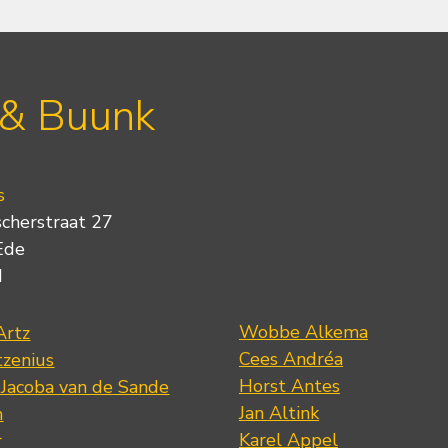
 & Buunk
s
scherstraat 27
Ede
d
Wobbe Alkema
Artz
Cees Andréa
tzenius
Horst Antes
 Jacoba van de Sande
Jan Altink
n
Karel Appel
r