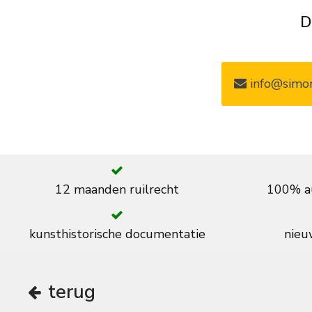
D
info@simon
12 maanden ruilrecht
100% au
kunsthistorische documentatie
nieuw
terug