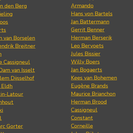
Armando
n den Berg
Hans von Bartels
eling
Jan Battermann
loos
Gerrit Benner
rts
Herman Berserik
m van Borselen
Leo Bervoets
ndrik Breitner
Jules Bissier
n
Willy Boers
re Cassigneul
Jan Bogaerts
Dam van Isselt
Kees van Bohemen
lem Dijsselhof
Eugène Brands
n Eldh
Maurice Brianchon
tin-Latour
Herman Brood
nhout
Cassigneul
ki
Constant
l
Corneille
rc Gorter