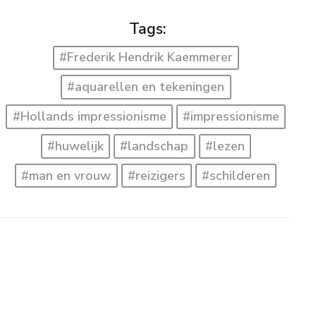
Tags:
#Frederik Hendrik Kaemmerer
#aquarellen en tekeningen
#Hollands impressionisme
#impressionisme
#huwelijk
#landschap
#lezen
#man en vrouw
#reizigers
#schilderen