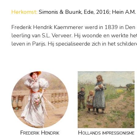
Herkomst:
Simonis & Buunk, Ede, 2016; Hein A.M.
Frederik Hendrik Kaemmerer werd in 1839 in Den
later van genrestukken in een Franse, 18e-eeuwse 
leerling van S.L. Verveer. Hij woonde en werkte het
elegante dames hadden veel succes. Tijdgenoten
leven in Parijs. Hij specialiseerde zich in het schil
Frederik Hendrik
Hollands impressionisme