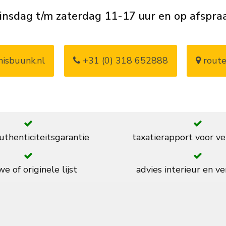
insdag t/m zaterdag 11-17 uur en op afspra
isbuunk.nl
+31 (0) 318 652888
route
thenticiteitsgarantie
taxatierapport voor ve
e of originele lijst
advies interieur en ve