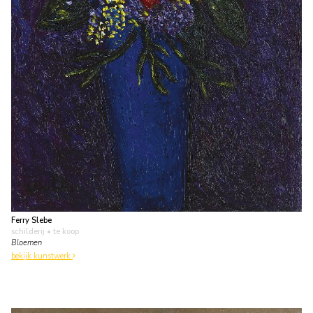
Ferry Slebe
schilderij
• te koop
Bloemen
bekijk kunstwerk