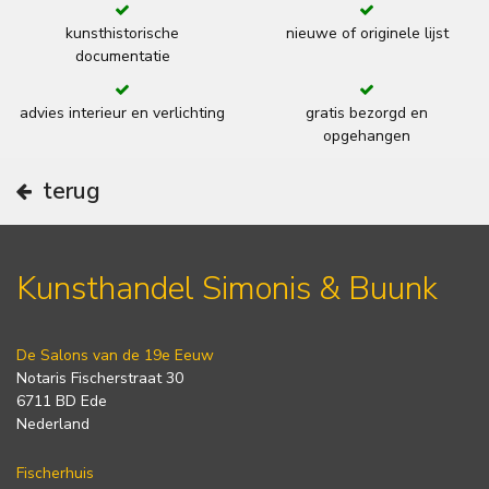
kunsthistorische
nieuwe of originele lijst
documentatie
advies interieur en verlichting
gratis bezorgd en
opgehangen
terug
Kunsthandel Simonis & Buunk
De Salons van de 19e Eeuw
Notaris Fischerstraat 30
6711 BD Ede
Nederland
Fischerhuis