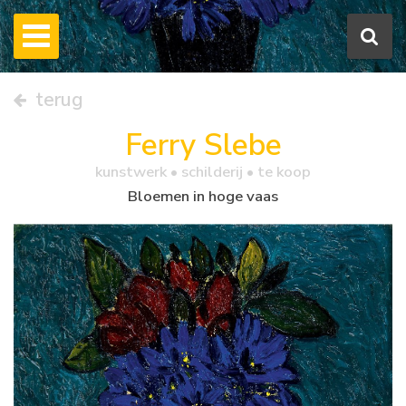
terug
Ferry Slebe
kunstwerk •
schilderij
• te koop
Bloemen in hoge vaas