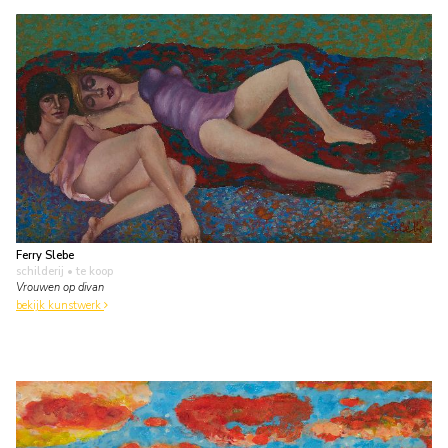
Ferry Slebe
schilderij
• te koop
Vrouwen op divan
bekijk kunstwerk