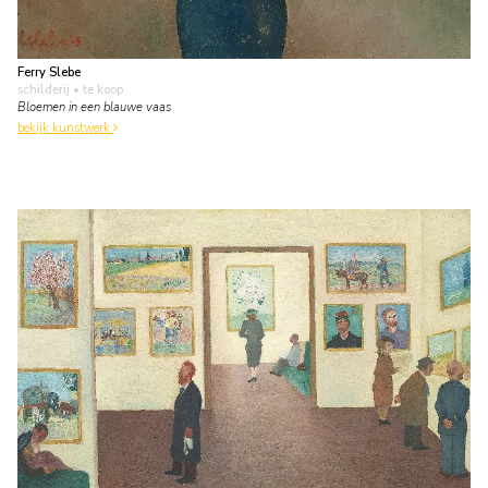
Ferry Slebe
schilderij
• te koop
Bloemen in een blauwe vaas
bekijk kunstwerk