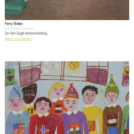
Ferry Slebe
schilderij
• te koop
De Van Gogh tentoonstelling
bekijk kunstwerk