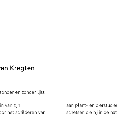
 van Kregten
tsonder en
zonder lijst
n van zijn
childer. De
or het schilderen van
ans in zijn atelier uit.