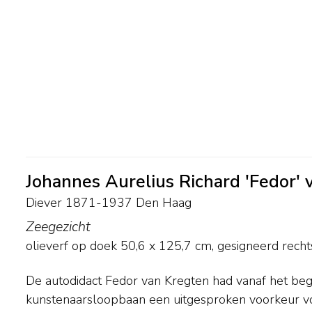
Johannes Aurelius Richard 'Fedor'
Diever 1871-1937 Den Haag
Zeegezicht
olieverf op doek
50,6
x
125,7
cm, gesigneerd rech
De autodidact Fedor van Kregten had vanaf het begi
aan plant- en dierstudies. Van Kregten was geen plein-airs
kunstenaarsloopbaan een uitgesproken voorkeur vo
schetsen die hij in de natuur maakte werkte hij doorga