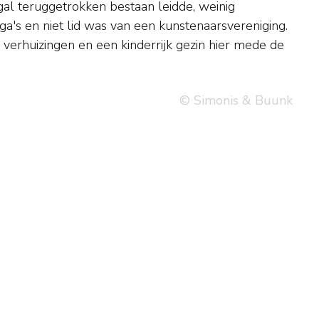
© Simonis & Buunk