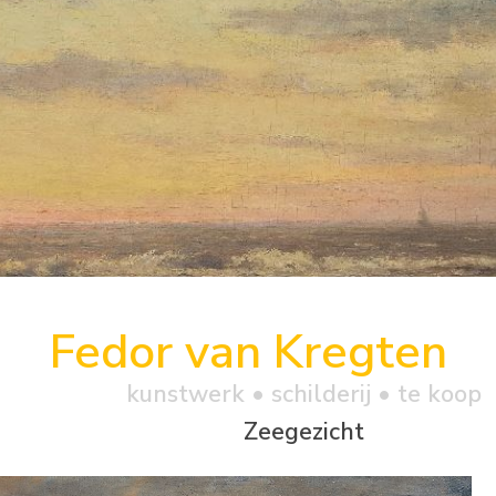
Fedor van Kregten
kunstwerk •
schilderij
• te koop
Zeegezicht