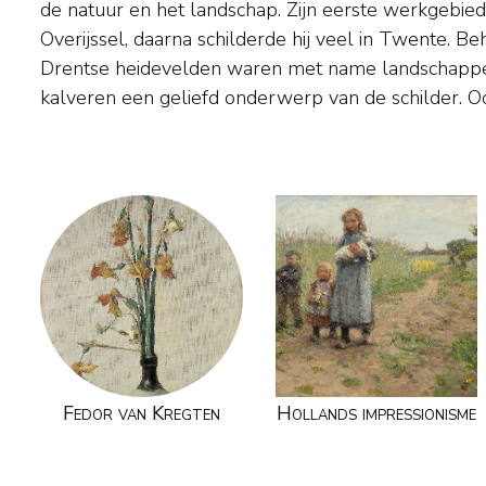
de natuur en het landschap. Zijn eerste werkgebi
Bekend is dat hij een nogal teruggetrokken be
Overijssel, daarna schilderde hij veel in Twente. Be
contacten had met collega's en niet lid was van een 
Drentse heidevelden waren met name landschappen met koeien en
Wellicht waren zijn vele verhuizingen en een kinderrijk gezin hier mede de
kalveren een geliefd onderwerp van de schilder. Oo
Fedor van Kregten
Hollands impressionisme