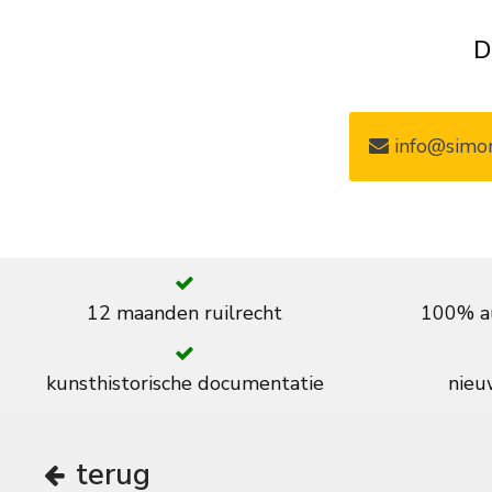
D
info@simon
12 maanden ruilrecht
100% au
kunsthistorische documentatie
nieuw
terug