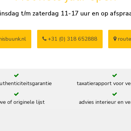
insdag t/m zaterdag 11-17 uur en op afspra
isbuunk.nl
+31 (0) 318 652888
route
thenticiteitsgarantie
taxatierapport voor ve
e of originele lijst
advies interieur en ve