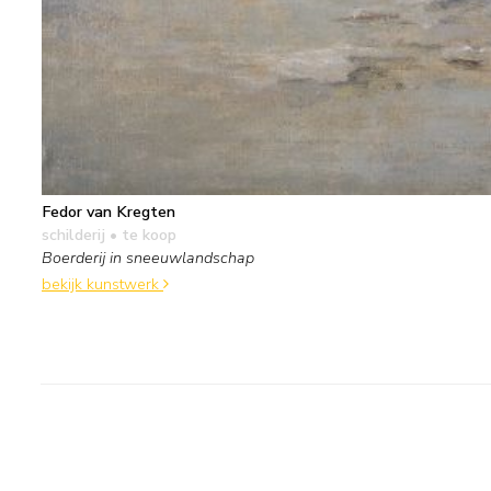
Fedor van Kregten
schilderij
• te koop
Boerderij in sneeuwlandschap
bekijk kunstwerk