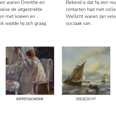
eden waren Drenthe en
staan leidde, weinig
halve de uitgestrekte
kunstenaarsvereniging.
k wijdde hij zich graag
oorzaak van.
impressionisme
zeegezicht