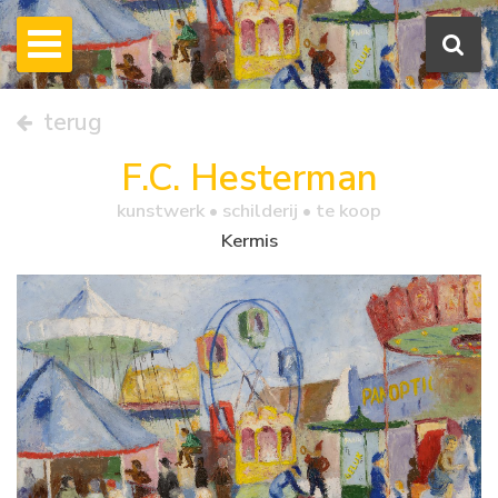
terug
F.C. Hesterman
kunstwerk •
schilderij
• te koop
Kermis