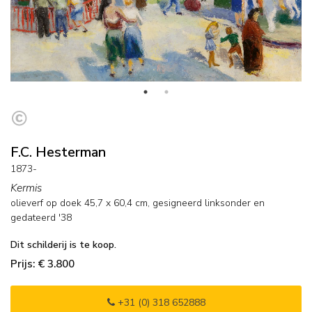
F.C. Hesterman
1873-
Kermis
olieverf op doek
45,7
x
60,4
cm, gesigneerd linksonder en
gedateerd '38
Dit schilderij is te koop.
Prijs: € 3.800
+31 (0) 318 652888