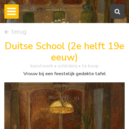
terug
Duitse School (2e helft 19e
eeuw)
kunstwerk •
schilderij
• te koop
Vrouw bij een feestelijk gedekte tafel