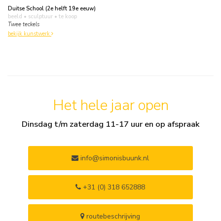
Duitse School (2e helft 19e eeuw)
beeld • sculptuur
• te koop
Twee teckels
bekijk kunstwerk
Het hele jaar open
Dinsdag t/m zaterdag 11-17 uur en op afspraak
info@simonisbuunk.nl
+31 (0) 318 652888
routebeschrijving