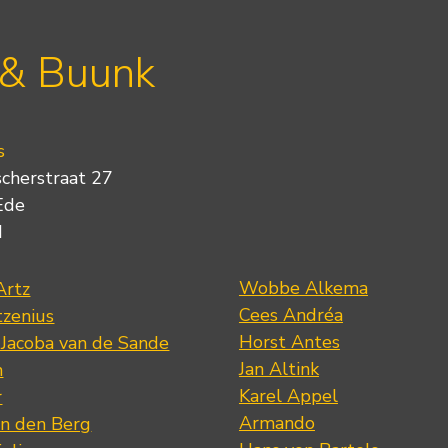
 & Buunk
s
scherstraat 27
Ede
d
Wobbe Alkema
Artz
Cees Andréa
tzenius
Horst Antes
 Jacoba van de Sande
Jan Altink
n
Karel Appel
r
Armando
n den Berg