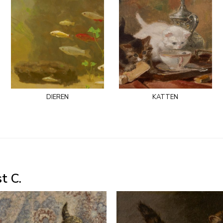
dieren
katten
t C.