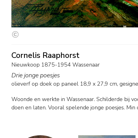
Cornelis Raaphorst
Nieuwkoop 1875-1954 Wassenaar
Drie jonge poesjes
olieverf op doek op paneel
18,9
x
27,9
cm, gesigne
Woonde en werkte in Wassenaar. Schilderde bij voo
H. Ronner, ofschoon hij toch weer een geheel eige
doen en laten. Vooral spelende jonge poesjes. Min of meer in de trant van