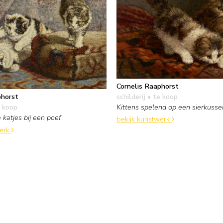
Cornelis Raaphorst
schilderij
• te koop
phorst
Kittens spelend op een sierkusse
 koop
 katjes bij een poef
bekijk kunstwerk
werk