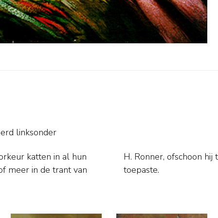
erd linksonder
rkeur katten in al hun
n stijl van schilderen
toepaste.