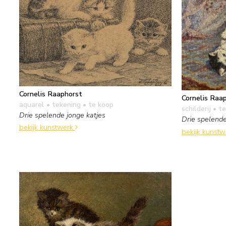
Cornelis Raaphorst
Cornelis Raa
aquarel • tekening
• te koop
schilderij
• te
Drie spelende jonge katjes
Drie spelende
bekijk kunstwerk
bekijk kunst