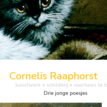
Cornelis Raaphorst
kunstwerk •
schilderij
• voorheen te 
Drie jonge poesjes