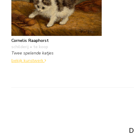
Cornelis Raaphorst
schilderij
• te koop
Twee spelende katjes
bekijk kunstwerk
D