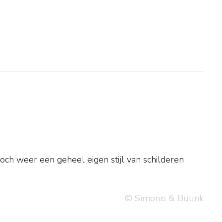
© Simonis & Buunk