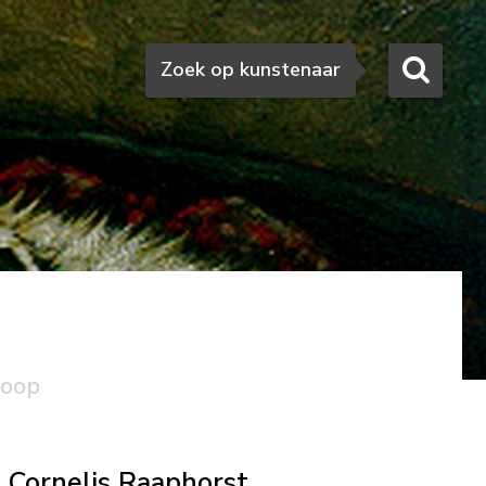
Zoeken
Zoek op kunstenaar
koop
Cornelis Raaphorst