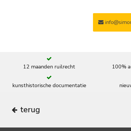
info@simon
12 maanden ruilrecht
100% au
kunsthistorische documentatie
nieuw
terug