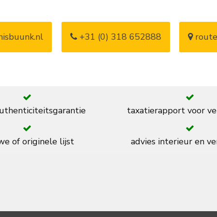
isbuunk.nl
+31 (0) 318 652888
route
thenticiteitsgarantie
taxatierapport voor ve
e of originele lijst
advies interieur en ve