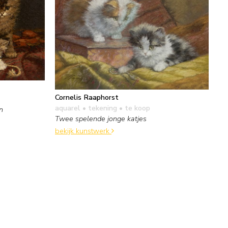
Cornelis Raaphorst
aquarel • tekening
• te koop
n
Twee spelende jonge katjes
bekijk kunstwerk