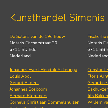
Kunsthandel Simonis
De Salons van de 19e Eeuw
Fischerhui
Notaris Fischerstraat 30
Notaris Fi
6711 BD Ede
6711 BB 
Nederland
Nederlan
Johannes Evert Hendrik Akkeringa
Constant 
Louis Apol
Floris Arn
Gerard Bilders
Gerardine
Johannes Bosboom
Bakhuyze
Bernard Blommers
Jits Bakke
Cornelis Christiaan Dommelshuizen
Willem va