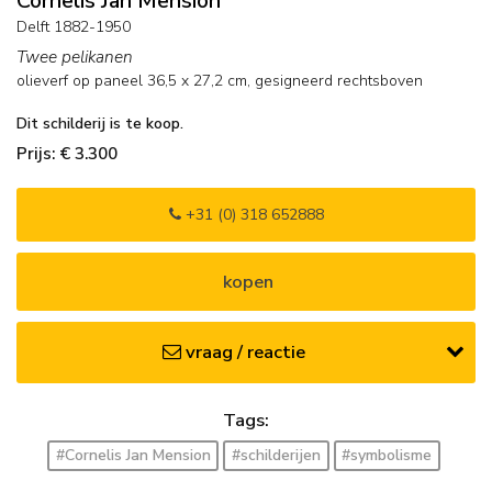
Cornelis Jan Mension
Delft 1882-1950
Twee pelikanen
olieverf op paneel
36,5
x
27,2
cm, gesigneerd rechtsboven
Dit schilderij is te koop.
Prijs: € 3.300
+31 (0) 318 652888
kopen
vraag / reactie
Tags:
#Cornelis Jan Mension
#schilderijen
#symbolisme