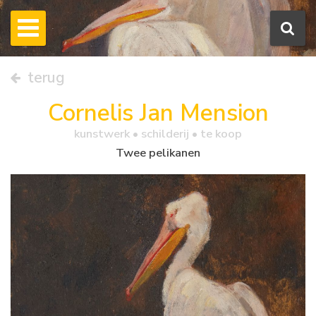
terug
Cornelis Jan Mension
kunstwerk •
schilderij
• te koop
Twee pelikanen