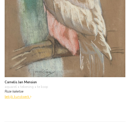
Cornelis Jan Mension
aquarel • tekening
• te koop
Roze kaketoe
bekijk kunstwerk