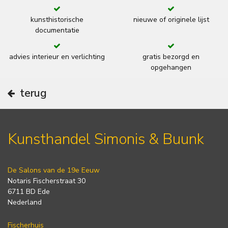
kunsthistorische
nieuwe of originele lijst
documentatie
advies interieur en verlichting
gratis bezorgd en
opgehangen
terug
Kunsthandel Simonis & Buunk
De Salons van de 19e Eeuw
Notaris Fischerstraat 30
6711 BD Ede
Nederland
Fischerhuis