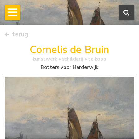
terug
Cornelis de Bruin
kunstwerk •
schilderij
• te koop
Botters voor Harderwijk