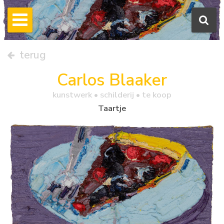
terug
Carlos Blaaker
kunstwerk •
schilderij
• te koop
Taartje