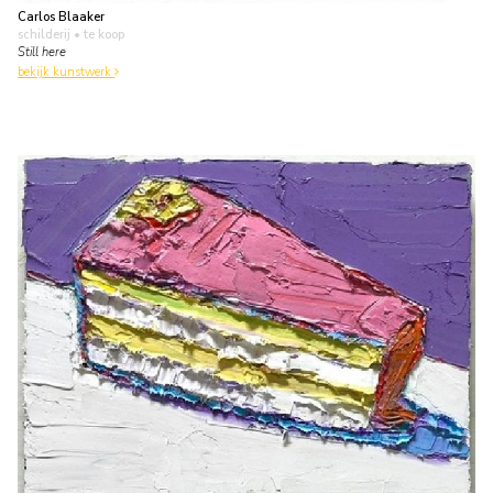
Carlos Blaaker
schilderij
• te koop
Still here
bekijk kunstwerk