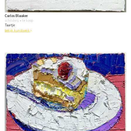
Carlos Blaaker
schilderij
• te koop
Taartje
bekijk kunstwerk