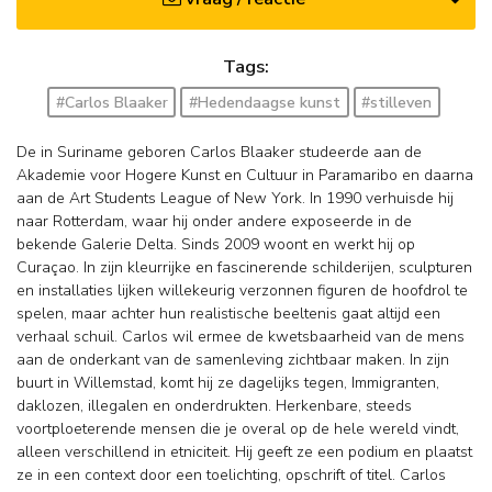
Tags:
#Carlos Blaaker
#Hedendaagse kunst
#stilleven
De in Suriname geboren Carlos Blaaker studeerde aan de
Akademie voor Hogere Kunst en Cultuur in Paramaribo en daarna
aan de Art Students League of New York. In 1990 verhuisde hij
naar Rotterdam, waar hij onder andere exposeerde in de
bekende Galerie Delta. Sinds 2009 woont en werkt hij op
Curaçao. In zijn kleurrijke en fascinerende schilderijen, sculpturen
en installaties lijken willekeurig verzonnen figuren de hoofdrol te
spelen, maar achter hun realistische beeltenis gaat altijd een
verhaal schuil. Carlos wil ermee de kwetsbaarheid van de mens
aan de onderkant van de samenleving zichtbaar maken. In zijn
buurt in Willemstad, komt hij ze dagelijks tegen, Immigranten,
daklozen, illegalen en onderdrukten. Herkenbare, steeds
voortploeterende mensen die je overal op de hele wereld vindt,
alleen verschillend in etniciteit. Hij geeft ze een podium en plaatst
ze in een context door een toelichting, opschrift of titel. Carlos