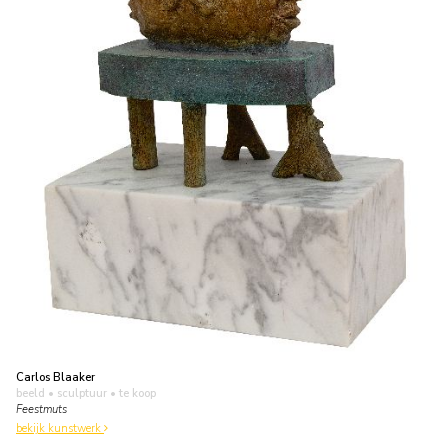
Carlos Blaaker
beeld • sculptuur
• te koop
Feestmuts
bekijk kunstwerk