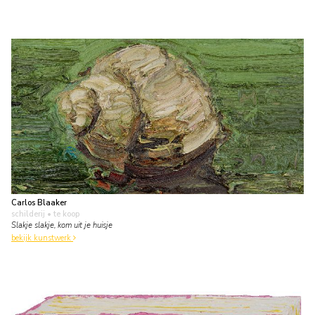
Carlos Blaaker
schilderij
• te koop
Slakje slakje, kom uit je huisje
bekijk kunstwerk