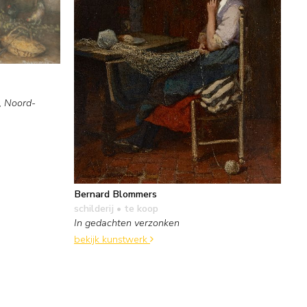
, Noord-
Bernard Blommers
schilderij
• te koop
In gedachten verzonken
bekijk kunstwerk