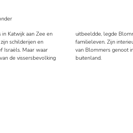
onder
 in Katwijk aan Zee en
uk op het gelukkige
jn schilderijen en
l geluk uit. Het werk
f Israëls. Maar waar
lariteit, ook in het
van de vissersbevolking
buitenland.