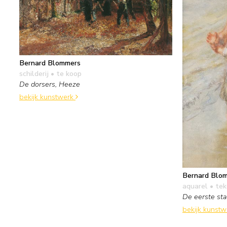
Bernard Blommers
schilderij
• te koop
De dorsers, Heeze
bekijk kunstwerk
Bernard Blo
aquarel • te
De eerste sta
bekijk kunst