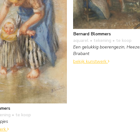
Bernard Blommers
aquarel • tekening
• te koop
Een gelukkig boerengezin, Heeze
Brabant
bekijk kunstwerk
mmers
kening
• te koop
pjes
werk