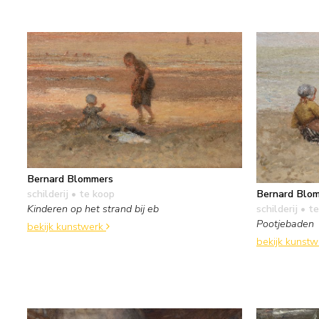
Bernard Blommers
Bernard Blo
schilderij
• te koop
schilderij
• te
Kinderen op het strand bij eb
Pootjebaden
bekijk kunstwerk
bekijk kunst