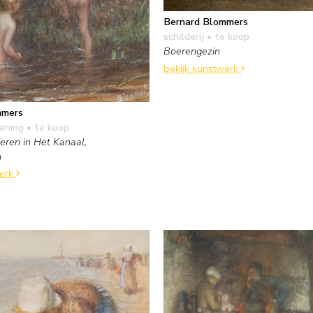
Bernard Blommers
schilderij
• te koop
Boerengezin
bekijk kunstwerk
mmers
kening
• te koop
eren in Het Kanaal,
n
werk