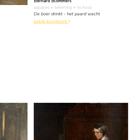
Bernard Blommers
aquarel • tekening
• te koop
De boer drinkt - het paard wacht
bekijk kunstwerk