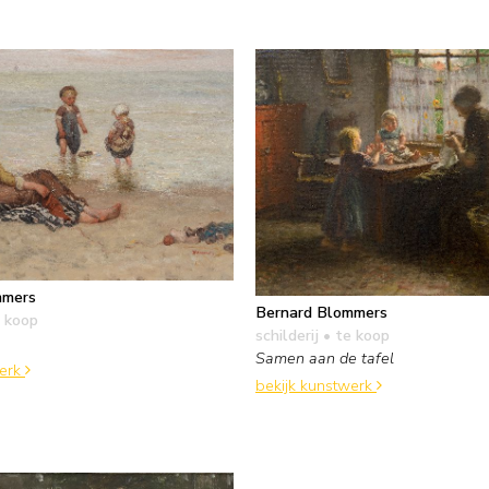
mmers
Bernard Blommers
 koop
schilderij
• te koop
Samen aan de tafel
werk
bekijk kunstwerk