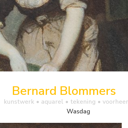
Bernard Blommers
kunstwerk •
aquarel
• tekening • voorhee
Wasdag