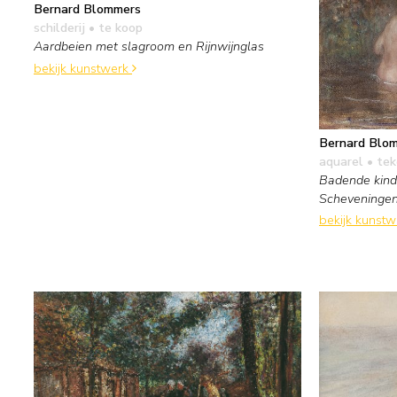
Bernard Blommers
schilderij
• te koop
Aardbeien met slagroom en Rijnwijnglas
bekijk kunstwerk
Bernard Blo
aquarel • te
Badende kind
Scheveninge
bekijk kunst