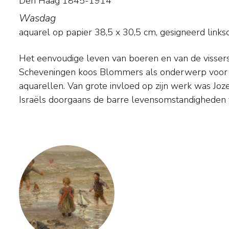
Den Haag 1845-1914
Wasdag
aquarel op papier
38,5
x
30,5
cm, gesigneerd links
Het eenvoudige leven van boeren en van de vissers
uitbeeldde, legde Blommers liever de nadr
Scheveningen koos Blommers als onderwerp voor zi
familieleven. Zijn interieurs stralen tevredenheid en sti
aquarellen. Van grote invloed op zijn werk was Joze
van Blommers genoot in zijn tijd een enorme popu
Israëls doorgaans de barre levensomstandigheden 