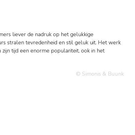
© Simonis & Buunk